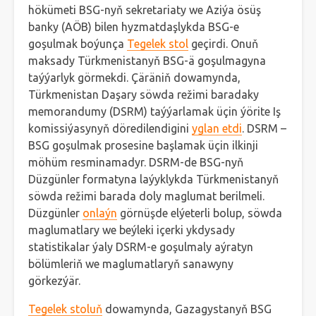
hökümeti BSG-nyň sekretariaty we Aziýa ösüş
banky (AÖB) bilen hyzmatdaşlykda BSG-e
goşulmak boýunça
Tegelek stol
geçirdi. Onuň
maksady Türkmenistanyň BSG-ä goşulmagyna
taýýarlyk görmekdi. Çäräniň dowamynda,
Türkmenistan Daşary söwda režimi baradaky
memorandumy (DSRM) taýýarlamak üçin ýörite Iş
komissiýasynyň döredilendigini
yglan etdi
. DSRM –
BSG goşulmak prosesine başlamak üçin ilkinji
möhüm resminamadyr. DSRM-de BSG-nyň
Düzgünler formatyna laýyklykda Türkmenistanyň
söwda režimi barada doly maglumat berilmeli.
Düzgünler
onlaýn
görnüşde elýeterli bolup, söwda
maglumatlary we beýleki içerki ykdysady
statistikalar ýaly DSRM-e goşulmaly aýratyn
bölümleriň we maglumatlaryň sanawyny
görkezýär.
Tegelek stoluň
dowamynda, Gazagystanyň BSG