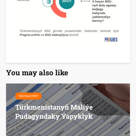
You may also like
YKDYSADYÝET
Türkmenistanyň Maliýe
Pudagyndaky Ýapyklyk