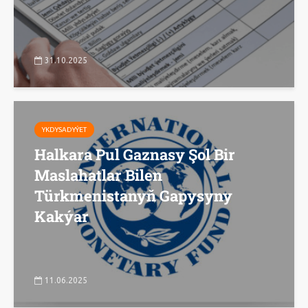
31.10.2025
YKDYSADYÝET
Halkara Pul Gaznasy Şol Bir
Maslahatlar Bilen
Türkmenistanyň Gapysyny
Kakýar
11.06.2025