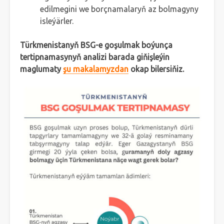
edilmegini we borçnamalaryň az bolmagyny
isleýärler.
Türkmenistanyň BSG-e goşulmak boýunça
tertipnamasynyň analizi barada giňişleýin
maglumaty
şu makalamyzdan
okap bilersiňiz.