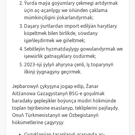
Ýurda maýa goýumlary çekmegi artdyrmak
üçin aç-açanlygy we öňünden çaklama
mümkinçiligini ýokarlandyrmak;
Daşary ýurtlardan import edilýän harytlary
köpeltmek bilen birlikde, söwdany
işjeňleşdirmek we giňeltmek;
Sebitleýin hyzmatdaşlygy gowulandyrmak we
işewürlik gatnaşyklary ösdürmek;
2023-nji ýylyň ahyryna çenli, Iş toparynyň
ilkinji ýygnagyny geçirmek.
Jepbarowyň çykyşyna jogap edip, Žanar
Aitžanowa Gazagystanyň BSG-e goşulmak
baradaky gepleşikler boýunça müdiri hökmünde
toplan tejribesine esaslanyp, tekliplerini paýlaşdy.
Onuň Türkmenistanyň we Özbegistanyň
hökümetlerine çagyryşy:
Gyzyklanýan taraplaryň arasynda aç-