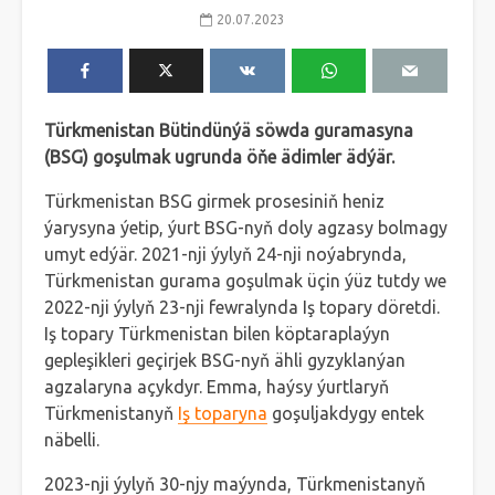
20.07.2023
Türkmenistan Bütindünýä söwda guramasyna
(BSG) goşulmak ugrunda öňe ädimler ädýär.
Türkmenistan BSG girmek prosesiniň heniz
ýarysyna ýetip, ýurt BSG-nyň doly agzasy bolmagy
umyt edýär. 2021-nji ýylyň 24-nji noýabrynda,
Türkmenistan gurama goşulmak üçin ýüz tutdy we
2022-nji ýylyň 23-nji fewralynda Iş topary döretdi.
Iş topary Türkmenistan bilen köptaraplaýyn
gepleşikleri geçirjek BSG-nyň ähli gyzyklanýan
agzalaryna açykdyr. Emma, haýsy ýurtlaryň
Türkmenistanyň
Iş toparyna
goşuljakdygy entek
näbelli.
2023-nji ýylyň 30-njy maýynda, Türkmenistanyň