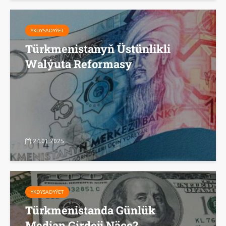
YKDYSADYÝET
Türkmenistanyň Üstünlikli
Walýuta Reformasy
24.01.2025
YKDYSADYÝET
Türkmenistanda Günlük
Median Girdeji Näçe?