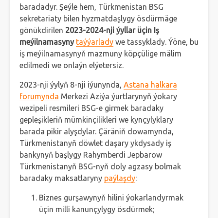
baradadyr. Şeýle hem, Türkmenistan BSG
sekretariaty bilen hyzmatdaşlygy ösdürmäge
gönükdirilen
2023-2024-nji ýyllar üçin Iş
meýilnamasyny
taýýarlady
we tassyklady. Ýöne, bu
iş meýilnamasynyň mazmuny köpçülige mälim
edilmedi we onlaýn elýetersiz.
2023-nji ýylyň 8-nji iýunynda,
Astana halkara
forumynda
Merkezi Aziýa ýurtlarynyň ýokary
wezipeli resmileri BSG-e girmek baradaky
gepleşikleriň mümkinçilikleri we kynçylyklary
barada pikir alyşdylar. Çäräniň dowamynda,
Türkmenistanyň döwlet daşary ykdysady iş
bankynyň başlygy Rahymberdi Jepbarow
Türkmenistanyň BSG-nyň doly agzasy bolmak
baradaky maksatlaryny
paýlaşdy
:
Biznes gurşawynyň hilini ýokarlandyrmak
üçin milli kanunçylygy ösdürmek;