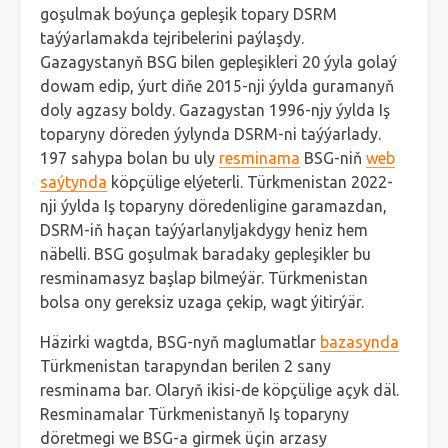
goşulmak boýunça gepleşik topary DSRM
taýýarlamakda tejribelerini paýlaşdy.
Gazagystanyň BSG bilen gepleşikleri 20 ýyla golaý
dowam edip, ýurt diňe 2015-nji ýylda guramanyň
doly agzasy boldy. Gazagystan 1996-njy ýylda Iş
toparyny döreden ýylynda DSRM-ni taýýarlady.
197 sahypa bolan bu uly
resminama
BSG-niň
web
saýtynda
köpçülige elýeterli. Türkmenistan 2022-
nji ýylda Iş toparyny döredenligine garamazdan,
DSRM-iň haçan taýýarlanyljakdygy heniz hem
näbelli. BSG goşulmak baradaky gepleşikler bu
resminamasyz başlap bilmeýär. Türkmenistan
bolsa ony gereksiz uzaga çekip, wagt ýitirýär.
Häzirki wagtda, BSG-nyň maglumatlar
bazasynda
Türkmenistan tarapyndan berilen 2 sany
resminama bar. Olaryň ikisi-de köpçülige açyk däl.
Resminamalar Türkmenistanyň Iş toparyny
döretmegi we BSG-a girmek üçin arzasy