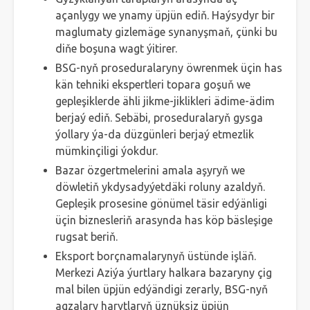
açanlygy we ynamy üpjün ediň. Haýsydyr bir
maglumaty gizlemäge synanyşmaň, çünki bu
diňe boşuna wagt ýitirer.
BSG-nyň proseduralaryny öwrenmek üçin has
kän tehniki ekspertleri topara goşuň we
gepleşiklerde ähli jikme-jiklikleri ädime-ädim
berjaý ediň. Sebäbi, proseduralaryň gysga
ýollary ýa-da düzgünleri berjaý etmezlik
mümkinçiligi ýokdur.
Bazar özgertmelerini amala aşyryň we
döwletiň ykdysadyýetdäki roluny azaldyň.
Gepleşik prosesine gönümel täsir edýänligi
üçin biznesleriň arasynda has köp bäsleşige
rugsat beriň.
Eksport borçnamalarynyň üstünde işläň.
Merkezi Aziýa ýurtlary halkara bazaryny çig
mal bilen üpjün edýändigi zerarly, BSG-nyň
agzalary harytlaryň üznüksiz üpjün