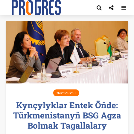
YKDYSADYÝET
Kynçylyklar Entek Öňde:
Türkmenistanyň BSG Agza
Bolmak Tagallalary