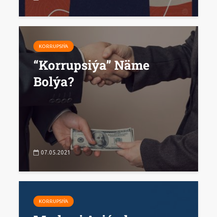
KORRUPSIÝA
“Korrupsiýa” Näme
Bolýa?
07.05.2021
KORRUPSIÝA