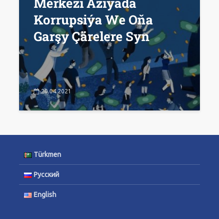
Merkezi Aziýada
Korrupsiýa We Oňa
Garşy Çärelere Syn
20.04.2021
Türkmen
Русский
English