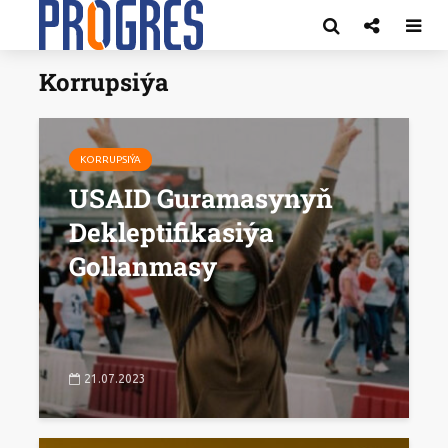
Korrupsiýa
KORRUPSIÝA
USAID Guramasynyň
Dekleptifikasiýa
Gollanmasy
21.07.2023