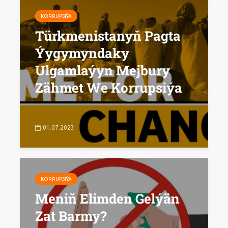
KORRUPSIÝA
Türkmenistanyň Pagta
Ýygymyndaky
Ulgamlaýyn Mejbury
Zähmet We Korrupsiýa
01.07.2023
KORRUPSIÝA
Meniň Elimden Gelýän
Zat Barmy?