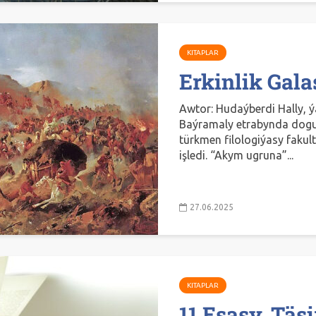
KITAPLAR
Erkinlik Gala
Awtor: Hudaýberdi Hally, ý
Baýramaly etrabynda dogul
türkmen filologiýasy fakult
işledi. “Akym ugruna”...
27.06.2025
KITAPLAR
11 Esasy, Täs