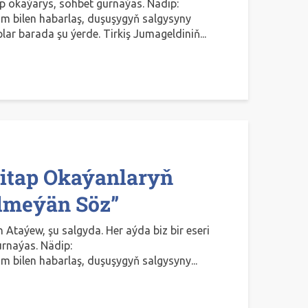
lap okaýarys, söhbet gurnaýas. Nädip:
 bilen habarlaş, duşuşygyň salgysyny
plar barada şu ýerde. Tirkiş Jumageldiniň...
itap Okaýanlaryň
lmeýän Söz”
Ataýew, şu salgyda. Her aýda biz bir eseri
urnaýas. Nädip:
 bilen habarlaş, duşuşygyň salgysyny...