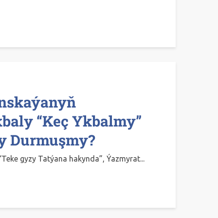
inskaýanyň
kbaly “keç Ykbalmy”
ly Durmuşmy?
“Teke gyzy Tatýana hakynda”, Ýazmyrat...