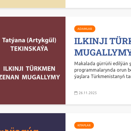
ADAMLAR
ILKINJI TÜ
MUGALLYM
Makalada gürrüňi edilýän
programmalarynda orun be
ýaşlara Türkmenistanyň tar
26.11.2025
KITAPLAR