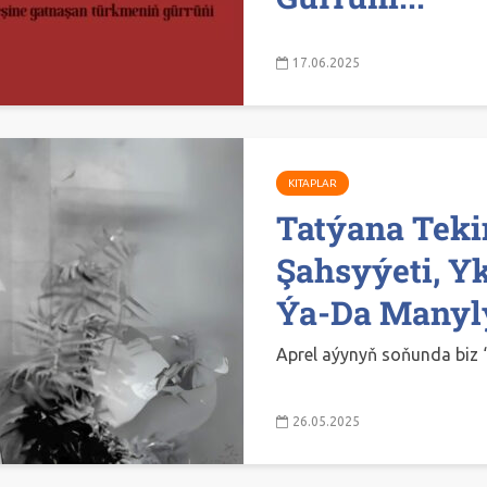
17.06.2025
KITAPLAR
Tatýana Tek
Şahsyýeti, Y
Ýa-Da Many
Aprel aýynyň soňunda biz 
26.05.2025