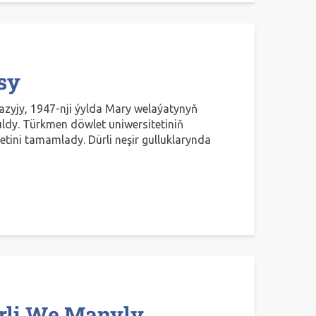
sy
azyjy, 1947-nji ýylda Mary welaýatynyň
dy. Türkmen döwlet uniwersitetiniň
etini tamamlady. Dürli neşir gulluklarynda
irli We Manyly