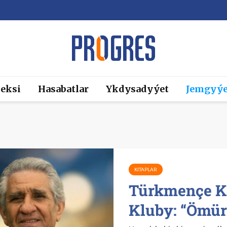
eksi
Hasabatlar
Ykdysadyýet
Jemgyýe
KITAPLAR
Türkmençe K
Kluby: “Ömür