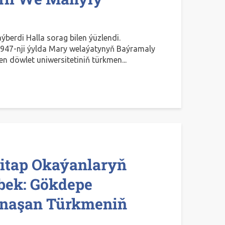
berdi Halla sorag bilen ýüzlendi.
 1947-nji ýylda Mary welaýatynyň Baýramaly
 döwlet uniwersitetiniň türkmen...
itap Okaýanlaryň
bek: Gökdepe
tnaşan Türkmeniň