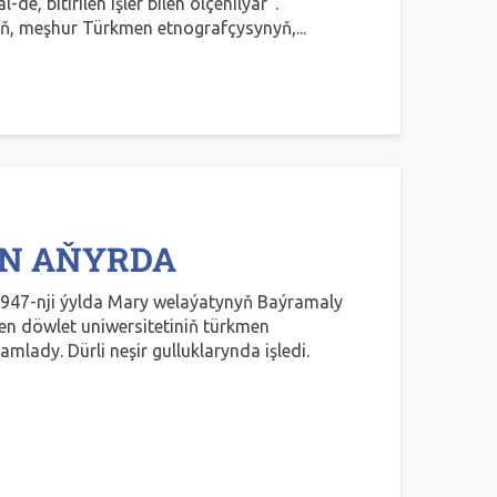
de, bitirilen işler bilen ölçenilýär”.
ň, meşhur Türkmen etnografçysynyň,...
AN AŇYRDA
 1947-nji ýylda Mary welaýatynyň Baýramaly
n döwlet uniwersitetiniň türkmen
amlady. Dürli neşir gulluklarynda işledi.