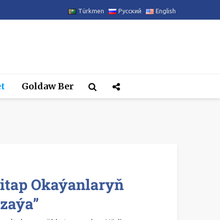
Türkmen
Русский
English
t
Goldaw Ber
itap Okaýanlaryň
zaýa”