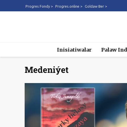
Progres Fondy >
Progres.online >
Goldaw Ber >
Inisiatiwalar
Palaw Ind
Medeniýet