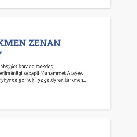
RKMEN ZENAN
Y
 şahsyýet barada mekdep
rilmänligi sebäpli Muhammet Ataýew
yhynda görnükli yz galdyran türkmen...