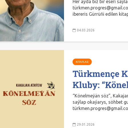
Her aýda biz bir eseri saý
türkmen.progres@gmail.com
ibereris Gürrüňi edilen kita
04.03.2026
KITAPLAR
Türkmençe K
Kluby: “Köne
“Könelmeýän söz”, Kakajan 
saýlap okaýarys, söhbet g
türkmen.progres@gmail.com
29.01.2026