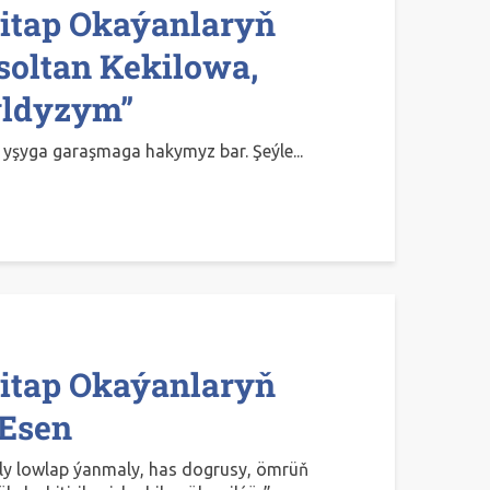
itap Okaýanlaryň
soltan Kekilowa,
ldyzym”
 yşyga garaşmaga hakymyz bar. Şeýle...
itap Okaýanlaryň
 Esen
aly lowlap ýanmaly, has dogrusy, ömrüň