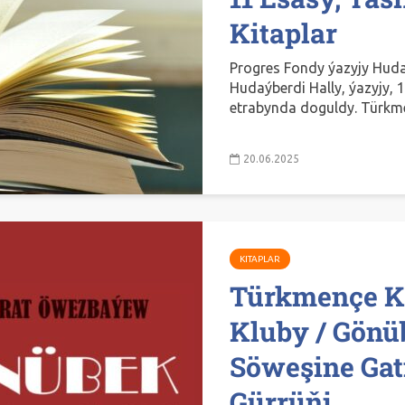
Kitaplar
Progres Fondy ýazyjy Hudaý
Hudaýberdi Hally, ýazyjy,
etrabynda doguldy. Türkmen
20.06.2025
KITAPLAR
Türkmençe K
Kluby / Gönü
Söweşine Ga
Gürrüňi...