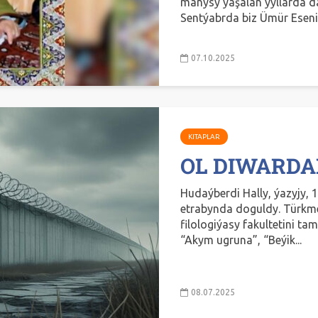
manysy ýaşalan ýyllarda däl-
Sentýabrda biz Ümür Eseni
07.10.2025
KITAPLAR
OL DIWARD
Hudaýberdi Hally, ýazyjy,
etrabynda doguldy. Türkme
filologiýasy fakultetini tam
“Akym ugruna”, “Beýik...
08.07.2025