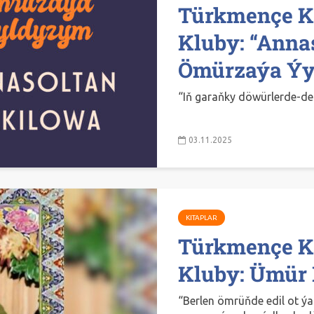
Türkmençe K
Kluby: “Anna
Ömürzaýa Ýy
“Iň garaňky döwürlerde-de
03.11.2025
KITAPLAR
Türkmençe K
Kluby: Ümür
“Berlen ömrüňde edil ot ý