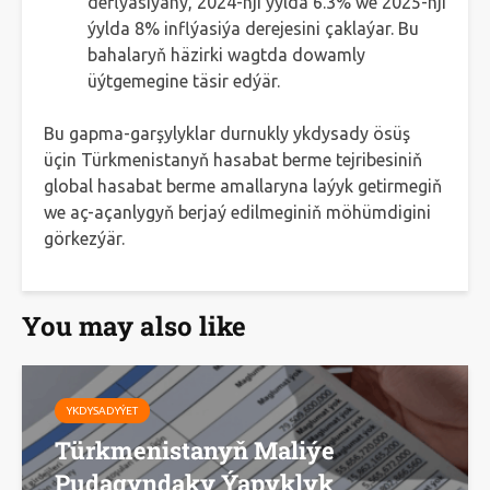
deflýasiýany, 2024-nji ýylda 6.3% we 2025-nji
ýylda 8% inflýasiýa derejesini çaklaýar. Bu
bahalaryň häzirki wagtda dowamly
üýtgemegine täsir edýär.
Bu gapma-garşylyklar durnukly ykdysady ösüş
üçin Türkmenistanyň hasabat berme tejribesiniň
global hasabat berme amallaryna laýyk getirmegiň
we aç-açanlygyň berjaý edilmeginiň möhümdigini
görkezýär.
You may also like
YKDYSADYÝET
Türkmenistanyň Maliýe
Pudagyndaky Ýapyklyk