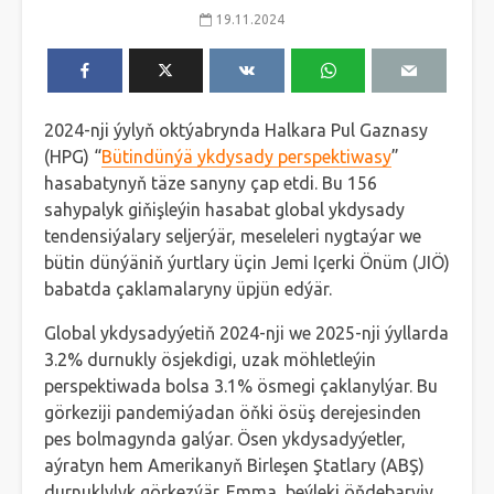
19.11.2024
2024-nji ýylyň oktýabrynda Halkara Pul Gaznasy
(HPG) “
Bütindünýä ykdysady perspektiwasy
”
hasabatynyň täze sanyny çap etdi. Bu 156
sahypalyk giňişleýin hasabat global ykdysady
tendensiýalary seljerýär, meseleleri nygtaýar we
bütin dünýäniň ýurtlary üçin Jemi Içerki Önüm (JIÖ)
babatda çaklamalaryny üpjün edýär.
Global ykdysadyýetiň 2024-nji we 2025-nji ýyllarda
3.2% durnukly ösjekdigi, uzak möhletleýin
perspektiwada bolsa 3.1% ösmegi çaklanylýar. Bu
görkeziji pandemiýadan öňki ösüş derejesinden
pes bolmagynda galýar. Ösen ykdysadyýetler,
aýratyn hem Amerikanyň Birleşen Ştatlary (ABŞ)
durnuklylyk görkezýär. Emma, beýleki öňdebaryjy