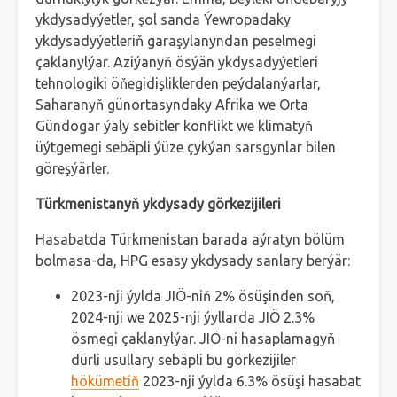
ykdysadyýetler, şol sanda Ýewropadaky
ykdysadyýetleriň garaşylanyndan peselmegi
çaklanylýar. Aziýanyň ösýän ykdysadyýetleri
tehnologiki öňegidişliklerden peýdalanýarlar,
Saharanyň günortasyndaky Afrika we Orta
Gündogar ýaly sebitler konflikt we klimatyň
üýtgemegi sebäpli ýüze çykýan sarsgynlar bilen
göreşýärler.
Türkmenistanyň ykdysady görkezijileri
Hasabatda Türkmenistan barada aýratyn bölüm
bolmasa-da, HPG esasy ykdysady sanlary berýär:
2023-nji ýylda JIÖ-niň 2% ösüşinden soň,
2024-nji we 2025-nji ýyllarda JIÖ 2.3%
ösmegi çaklanylýar. JIÖ-ni hasaplamagyň
dürli usullary sebäpli bu görkezijiler
hökümetiň
2023-nji ýylda 6.3% ösüşi hasabat