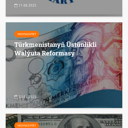
11.06.2025
YKDYSADYÝET
Türkmenistanyň Üstünlikli
Walýuta Reformasy
24.01.2025
YKDYSADYÝET