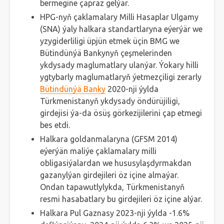
bermegine çapraz gelýär.
HPG-nyň çaklamalary Milli Hasaplar Ulgamy
(SNA) ýaly halkara standartlaryna eýerýär we
yzygiderliligi üpjün etmek üçin BMG we
Bütindünýä Bankynyň çeşmelerinden
ykdysady maglumatlary ulanýar. Ýokary hilli
ygtybarly maglumatlaryň ýetmezçiligi zerarly
Bütindünýä Banky
2020-nji ýylda
Türkmenistanyň ykdysady öndürüjiligi,
girdejisi ýa-da ösüş görkezijilerini çap etmegi
bes etdi.
Halkara goldanmalaryna (GFSM 2014)
eýerýän maliýe çaklamalary milli
obligasiýalardan we hususylaşdyrmakdan
gazanylýan girdejileri öz içine almaýar.
Ondan tapawutlylykda, Türkmenistanyň
resmi hasabatlary bu girdejileri öz içine alýar.
Halkara Pul Gaznasy 2023-nji ýylda -1.6%