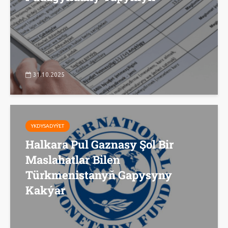
31.10.2025
YKDYSADYÝET
Halkara Pul Gaznasy Şol Bir
Maslahatlar Bilen
Türkmenistanyň Gapysyny
Kakýar