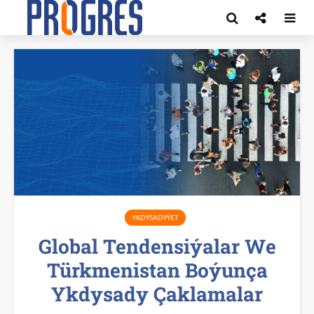
YKDYSADYÝET
Global Tendensiýalar We
Türkmenistan Boýunça
Ykdysady Çaklamalar