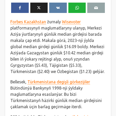
Forbes Kazakhstan
žurnaly
Wisevoter
platformasynyň maglumatlaryny ulanyp, Merkezi
Aziýa ýurtlarynyň günlük median girdejisi barada
makala çap etdi. Makala görä, 2023-nji ýylda
global median girdeji günlük $16.09 boldy. Merkezi
Aziýada Gazagystan günlük $10.42 median girdeji
bilen iň ýokary reýtingi alyp, onuň yzyndan
Gyrgyzystan ($5.43), Täjigistan ($5.33),
Türkmenistan ($2.40) we Özbegistan ($1.23) gelýär.
Bellesek,
Türkmenistana degişli görkezijiler
Bütindünýä Bankynyň 1998-nji ýyldaky
maglumatlaryna esaslanýar. Bu bizi
Türkmenistanyň häzirki günlük median girdejisini
çaklamak üçin barlag geçirmäge iterdi.