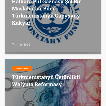
Halkara Pul Gaznasy Şol Bir
Maslahatlar Bilen
Türkmenistanyň Gapysyny
Kakýar
11.06.2025
YKDYSADYÝET
Türkmenistanyň Üstünlikli
Walýuta Reformasy