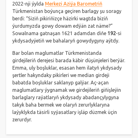
2022-nji ýylda
Merkezi Aziýa Barometriň
Türkmenistan boýunça geçiren barlagy şu soragy
berdi: “Siziň pikiriňizçe häzirki wagtda biziň
ýurdumyzda gowy dowam edýän zat näme?”
Sowalnama gatnaşan 1621 adamdan diňe
192
-si
ykdysadyýetiň we bahalaryň gowydygyny aýtdy.
Bar bolan maglumatlar Türkmenistanda
girdejileriň derejesi barada käbir düşünjeleri berýär.
Emma, uly boşluklar, esasan hem ilatyň ykdysady
şertler hakyndaky pikirleri we median girdeji
babatda boşluklar saklanyp galýar. Aç-açan
maglumatlary ýygnamak we girdejileriň giňişleýin
barlaglary raýatlaryň ykdysady abadançylygyna
takyk baha bermek we olaryň zerurlyklaryna
laýyklykda täsirli syýasatlary işläp düzmek üçin
zerurdyr.