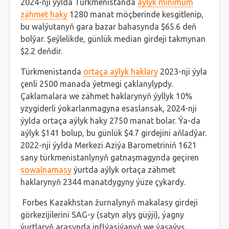
2024-nji ýylda Türkmenistanda
aýlyk minimum
zähmet haky
1280 manat möçberinde kesgitlenip,
bu walýutanyň gara bazar bahasynda $65.6 deň
bolýar. Şeýlelikde, günlük median girdeji takmynan
$2.2 deňdir.
Türkmenistanda
ortaça aýlyk haklary
2023-nji ýyla
çenli 2500 manada ýetmegi çaklanylypdy.
Çaklamalara we zähmet haklarynyň ýyllyk 10%
yzygiderli ýokarlanmagyna esaslansak, 2024-nji
ýylda ortaça aýlyk haky 2750 manat bolar. Ýa-da
aýlyk $141 bolup, bu günlük $4.7 girdejini aňladýar.
2022-nji ýylda Merkezi Aziýa Barometriniň 1621
sany türkmenistanlynyň gatnaşmagynda geçiren
sowalnamasy
ýurtda aýlyk ortaça zähmet
haklarynyň 2344 manatdygyny ýüze çykardy.
Forbes Kazakhstan žurnalynyň makalasy girdeji
görkezijilerini SAG-y (satyn alyş güýji), ýagny
ýurtlaryň arasynda inflýasiýanyň we ýaşaýyş