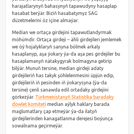
harajatlarynyň bahasynyň tapawudyny hasaplap
hasabat berýär. Biziň hasabatymyz SAG
düzetmelerini öz içine almaýar.
Median we ortaça girdejini tapawutlandyrmak
möhümdir. Ortaça girdeji – ähli girdejileri jemlemek
we öý hojalyklaryň sanyna bölmek arkaly
hasaplanyp, aşa ýokary ýa-da aşa pes girdejiler bu
hasaplamanyň nätakygyrak bolmagyna getirip
bilýär. Munuň tersine, median girdeji adaty
girdejileriň has takyk şöhlelenmesini üpjün edip,
girdejileriň iň pesinden iň ýokarysyna (ýa-da
tersine) çenli sanawda edil ortadaky girdejini
görkezýär.
Türkmenistanyň Statistika baradaky
döwlet komiteti
median aýlyk haklary barada
maglumatlary çap etmeýär ýa-da ilatyň
girdejilerinden kanagatlanma derejesi boýunça
sowalnama geçirmeýär.