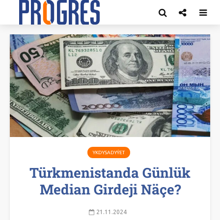
YKDYSADYÝET
Türkmenistanda Günlük
Median Girdeji Näçe?
21.11.2024