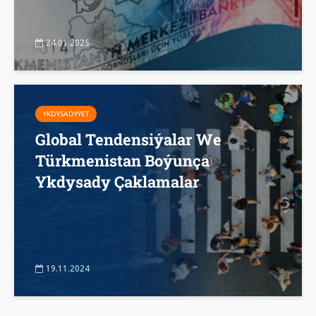
24.01.2025
YKDYSADYÝET
Global Tendensiýalar We
Türkmenistan Boýunça
Ykdysady Çaklamalar
19.11.2024