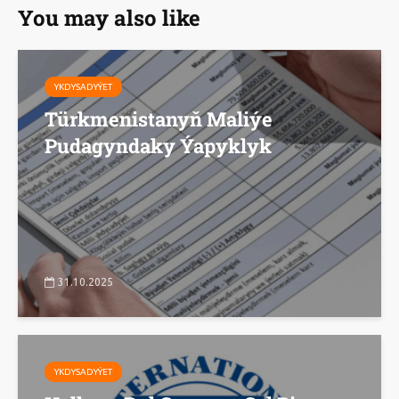
You may also like
YKDYSADYÝET
Türkmenistanyň Maliýe
Pudagyndaky Ýapyklyk
31.10.2025
YKDYSADYÝET