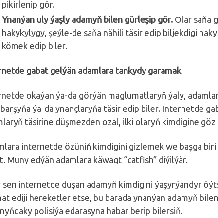
pikirlenip gör.
Ynanýan uly ýaşly adamyň bilen gürleşip gör.
Olar saňa g
hakykylygy, şeýle-de saňa nähili täsir edip biljekdigi ha
kömek edip biler.
rnetde gabat gelýän adamlara tankydy garamak
rnetde okaýan ýa-da görýän maglumatlaryň ýaly, adamla
 barşyňa ýa-da ynançlaryňa täsir edip biler. Internetde ga
laryň täsirine düşmezden ozal, ilki olaryň kimdigine göz 
lara internetde özüniň kimdigini gizlemek we başga bir
t. Muny edýän adamlara käwagt “catfish” diýilýär.
 sen internetde duşan adamyň kimdigini ýaşyrýandyr öýts
hat ediji hereketler etse, bu barada ynanýan adamyň bilen
nyňdaky polisiýa edarasyna habar berip bilersiň.