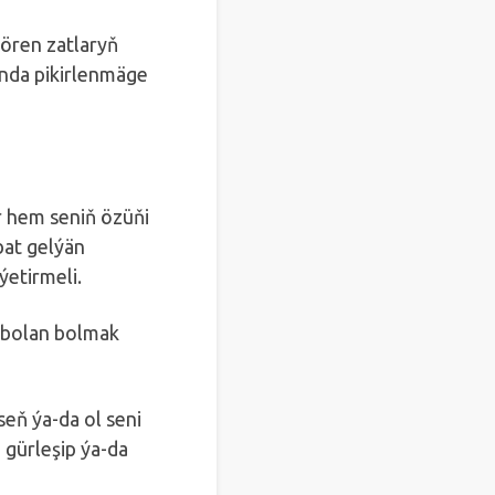
ören zatlaryň
kynda pikirlenmäge
r hem seniň özüňi
bat gelýän
ýetirmeli.
i bolan bolmak
eň ýa-da ol seni
 gürleşip ýa-da