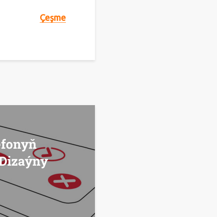
Çeşme
efonyň
 Dizaýny