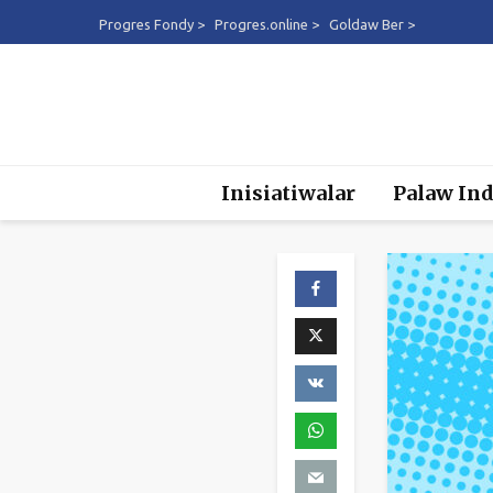
Progres Fondy >
Progres.online >
Goldaw Ber >
Inisiatiwalar
Palaw Ind