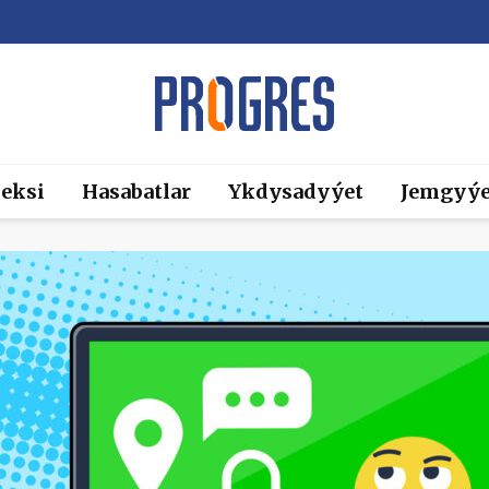
eksi
Hasabatlar
Ykdysadyýet
Jemgyýe