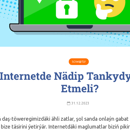
SOW@TLY
Internetde Nädip Tankydy
Etmeli?
31.12.2023
ň daş-töweregimizdäki ähli zatlar, şol sanda onlaýn gabat g
bize täsirini ýetirýär. Internetdäki maglumatlar biziň pikir