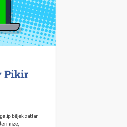
 Pikir
elip biljek zatlar
lerimize,