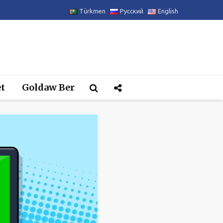
Türkmen
Русский
English
t
Goldaw Ber