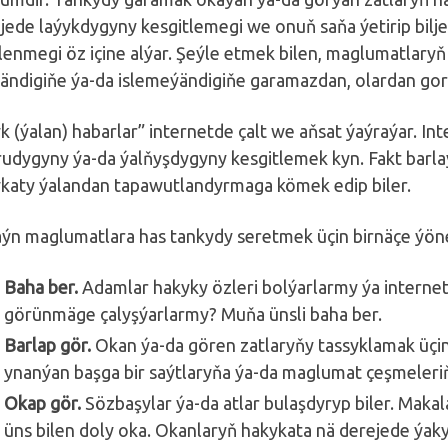
jede laýykdygyny kesgitlemegi we onuň saňa ýetirip biljek
rlenmegi öz içine alýar. Şeýle etmek bilen, maglumatlary
ýändigiňe ýa-da islemeýändigiňe garamazdan, olardan gor
k (ýalan) habarlar” internetde çalt we aňsat ýaýraýar. I
udygyny ýa-da ýalňyşdygyny kesgitlemek kyn. Fakt barla
katy ýalandan tapawutlandyrmaga kömek edip biler.
ýn maglumatlara has tankydy seretmek üçin birnäçe ýön
Baha ber.
Adamlar hakyky özleri bolýarlarmy ýa interne
görünmäge çalyşýarlarmy? Muňa ünsli baha ber.
Barlap gör.
Okan ýa-da gören zatlaryňy tassyklamak üçin
ynanýan başga bir saýtlaryňa ýa-da maglumat çeşmeleriň
Okap gör.
Sözbaşylar ýa-da atlar bulaşdyryp biler. Maka
üns bilen doly oka. Okanlaryň hakykata nä derejede ýa