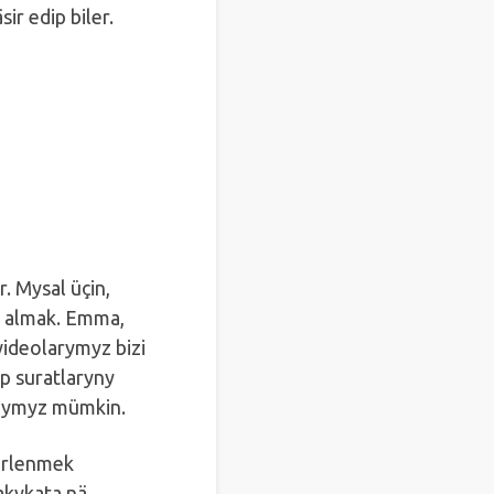
r edip biler.
. Mysal üçin,
m almak. Emma,
wideolarymyz bizi
yp suratlaryny
agymyz mümkin.
kirlenmek
akykata nä