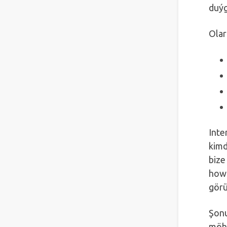
duýg
Olar
Inte
kimd
bize
howp
görü
Şonu
möhü