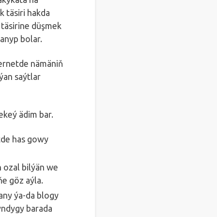
 täsiri hakda
ň täsirine düşmek
anyp bolar.
nternetde nämäniň
ýan saýtlar
ekeý ädim bar.
tde has gowy
 ozal bilýän we
e göz aýla.
lany ýa-da blogy
kyndygy barada