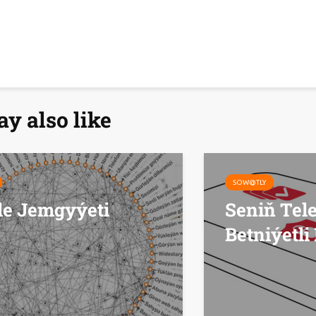
y also like
SOW@TLY
le Jemgyýeti
Seniň Tel
Betniýetli