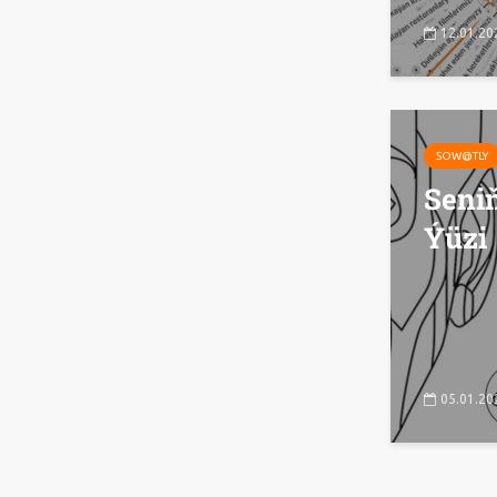
12.01.20
SOW@TLY
Seni
Ýüzi
05.01.20