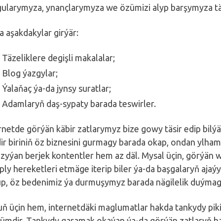
ularymyza, ynançlarymyza we özümizi alyp barşymyza täsi
a aşakdakylar girýär:
Täzeliklere degişli makalalar;
Blog ýazgylar;
Ýalaňaç ýa-da jynsy suratlar;
Adamlaryň daş-sypaty barada teswirler.
rnetde görýän käbir zatlarymyz bize gowy täsir edip bilýär
ir biriniň öz biznesini gurmagy barada okap, ondan ylha
 zyýan berjek kontentler hem az däl. Mysal üçin, görýän 
ly hereketleri etmäge iterip biler ýa-da başgalaryň ajaý
p, öz bedenimiz ýa durmuşymyz barada nägilelik duým
ň üçin hem, internetdäki maglumatlar hakda tankydy pi
mdir. Tankydy garamak okaýan ýa-da görýän zatlaryň h