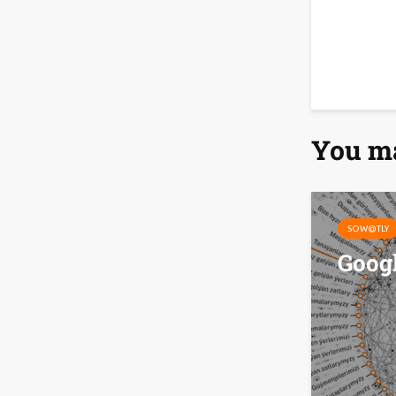
You ma
SOW@TLY
Goog