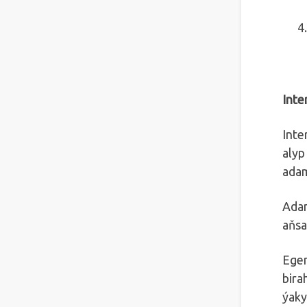
Inte
Inte
alyp
adam
Adam
aňsa
Eger
bira
ýaky