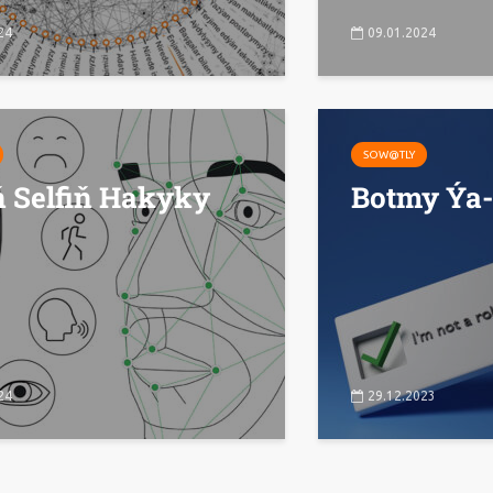
24
09.01.2024
SOW@TLY
ň Selfiň Hakyky
Botmy Ýa-
24
29.12.2023