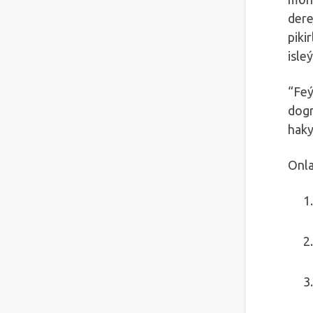
dere
piki
isle
“Feý
dogr
haky
Onla