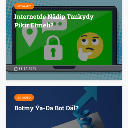
SOW@TLY
Internetde Nädip Tankydy
Pikir Etmeli?
31.12.2023
SOW@TLY
Botmy Ýa-Da Bot Däl?