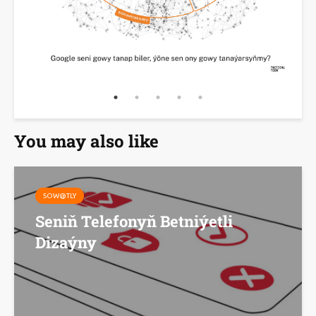
You may also like
SOW@TLY
Seniň Telefonyň Betniýetli
Dizaýny