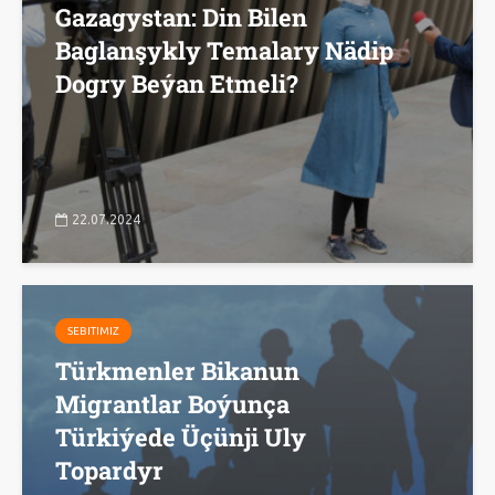
Gazagystan: Din Bilen
Baglanşykly Temalary Nädip
Dogry Beýan Etmeli?
22.07.2024
SEBITIMIZ
Türkmenler Bikanun
Migrantlar Boýunça
Türkiýede Üçünji Uly
Topardyr