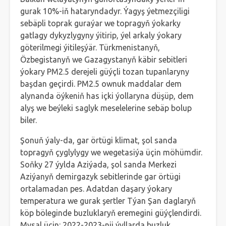
gurak 10%-iň hataryndadyr. Ýagyş ýetmezçiligi
sebäpli toprak guraýar we topragyň ýokarky
gatlagy dykyzlygyny ýitirip, ýel arkaly ýokary
göterilmegi ýitileşýär. Türkmenistanyň,
Özbegistanyň we Gazagystanyň käbir sebitleri
ýokary PM2.5 derejeli güýçli tozan tupanlaryny
başdan geçirdi. PM2.5 ownuk maddalar dem
alynanda öýkeniň has içki ýollaryna düşüp, dem
alyş we beýleki saglyk meselelerine sebäp bolup
biler.
Şonuň ýaly-da, gar örtügi klimat, şol sanda
topragyň çyglylygy we wegetasiýa üçin möhümdir.
Soňky 27 ýylda Aziýada, şol sanda Merkezi
Aziýanyň demirgazyk sebitlerinde gar örtügi
ortalamadan pes. Adatdan daşary ýokary
temperatura we gurak şertler Týan Şan daglaryň
köp böleginde buzluklaryň eremegini güýçlendirdi.
Mysal üçin: 2022-2023-nji ýyllarda buzluk