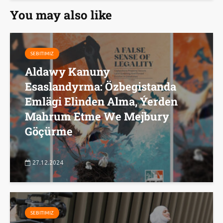
You may also like
SEBITIMIZ
Aldawy Kanuny
Esaslandyrma: Özbegistanda
Emlägi Elinden Alma, Ýerden
Mahrum Etme We Mejbury
Göçürme
27.12.2024
SEBITIMIZ