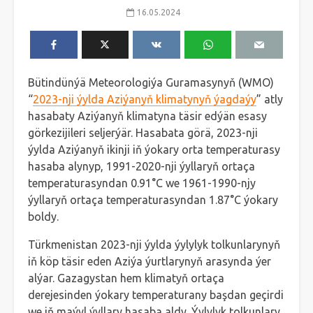
16.05.2024
Bütindünýä Meteorologiýa Guramasynyň (WMO)
“
2023-nji ýylda Aziýanyň klimatynyň ýagdaýy
” atly
hasabaty Aziýanyň klimatyna täsir edýän esasy
görkezijileri seljerýär. Hasabata görä, 2023-nji
ýylda Aziýanyň ikinji iň ýokary orta temperaturasy
hasaba alynyp, 1991-2020-nji ýyllaryň ortaça
temperaturasyndan 0.91°​C we 1961-1990-njy
ýyllaryň ortaça temperaturasyndan 1.87°C ýokary
boldy.
Türkmenistan 2023-nji ýylda ýylylyk tolkunlarynyň
iň köp täsir eden Aziýa ýurtlarynyň arasynda ýer
alýar. Gazagystan hem klimatyň ortaça
derejesinden ýokary temperaturany başdan geçirdi
we iň maýyl ýyllary hasaba aldy. Ýylylyk tolkunlary