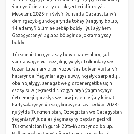
ýangyn üçin amatly gurak şertleri döredýär.
Meselem: 2023-nji ýylyň iýunynda Gazagystanyň
demirgazyk-gündogarynda tokaý ýangyny bolup,
14 adamyň ölümine sebäp boldy. Iýul aýy hem
Gazagystanyň aglaba böleginde jokrama yssy
boldy.
Türkmenistan çynlakaý howa hadysalary, şol
sanda ýagyn ýetmezçiligi, ýylylyk tolkunlary we
tozan tupanlary bilen ýüzbe-ýüz bolýan ýurtlaryň
hatarynda. Ýagynlar agyz suwy, hojalyk sarp edişi,
oba hojalygy, senagat we gidroenergetika üçin
esasy suw çeşmesidir. Ýagynlaryň ýagmasynyň
üýtgemegi guraklyk we suw joşmasy ýaly klimat
hadysalarynyň ýüze çykmasyna täsir edýär. 2023-
nji ýylda Türkmenistan, Özbegistan we Gazagystan
ýagynlaryň juda az ýagmasyny başdan geçirdi.
Türkmenistan iň gurak 20%-iň arasynda bolup,
Balkan welaýatynyň günortasyndaky ýerler iň