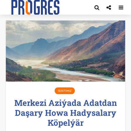
SEBITIMIZ
Merkezi Aziýada Adatdan
Daşary Howa Hadysalary
Köpelýär