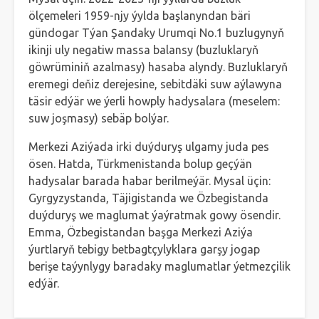
ölçemeleri 1959-njy ýylda başlanyndan bäri
gündogar Týan Şandaky Urumqi No.1 buzlugynyň
ikinji uly negatiw massa balansy (buzluklaryň
göwrüminiň azalmasy) hasaba alyndy. Buzluklaryň
eremegi deňiz derejesine, sebitdäki suw aýlawyna
täsir edýär we ýerli howply hadysalara (meselem:
suw joşmasy) sebäp bolýar.
Merkezi Aziýada irki duýduryş ulgamy juda pes
ösen. Hatda, Türkmenistanda bolup geçýän
hadysalar barada habar berilmeýär. Mysal üçin:
Gyrgyzystanda, Täjigistanda we Özbegistanda
duýduryş we maglumat ýaýratmak gowy ösendir.
Emma, Özbegistandan başga Merkezi Aziýa
ýurtlaryň tebigy betbagtçylyklara garşy jogap
berişe taýynlygy baradaky maglumatlar ýetmezçilik
edýär.