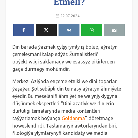
Etmeli?
22.07.2024
Din barada ýazmak çylşyrymly iş bolup, aýratyn
çemeleşmäni talap edýär. Žurnalistleriň
obýektiwligi saklamagy we esassyz pikirlerden
gaça durmagy möhümdir.
Merkezi Aziýada ençeme etniki we dini toparlar
ýaşaýar. Şol sebäpli din temasy aýratyn ähmiýete
eýedir. Bu meseläniň ähmiýetine we ynjyklygyna
düşünmek ekspertleri “Dini azatlyk we dinleriň
dürlüligi temalarynda media kontentleri
taýýarlamak boýunça
Goldanma
” döretmäge
höweslendirdi. Taslamanyň awtorlaryndan biri,
filologiýa ylymlarynyň kandidaty we media