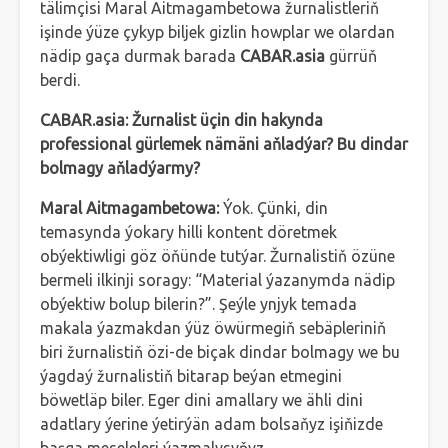
tälimçisi Maral Aitmagambetowa žurnalistleriň
işinde ýüze çykyp biljek gizlin howplar we olardan
nädip gaça durmak barada
CABAR.asia
gürrüň
berdi.
CABAR.asia: Žurnalist üçin din hakynda
professional gürlemek nämäni aňladýar? Bu dindar
bolmagy aňladýarmy?
Maral Aitmagambetowa:
Ýok. Çünki, din
temasynda ýokary hilli kontent döretmek
obýektiwligi göz öňünde tutýar. Žurnalistiň özüne
bermeli ilkinji soragy: “Material ýazanymda nädip
obýektiw bolup bilerin?”. Şeýle ynjyk temada
makala ýazmakdan ýüz öwürmegiň sebäpleriniň
biri žurnalistiň özi-de biçak dindar bolmagy we bu
ýagdaý žurnalistiň bitarap beýan etmegini
böwetläp biler. Eger dini amallary we ähli dini
adatlary ýerine ýetirýän adam bolsaňyz işiňizde