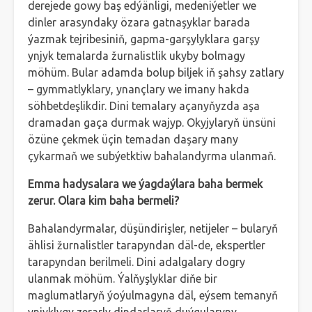
derejede gowy baş edýänligi, medeniýetler we
dinler arasyndaky özara gatnaşyklar barada
ýazmak tejribesiniň, gapma-garşylyklara garşy
ynjyk temalarda žurnalistlik ukyby bolmagy
möhüm. Bular adamda bolup biljek iň şahsy zatlary
– gymmatlyklary, ynançlary we imany hakda
söhbetdeşlikdir. Dini temalary açanyňyzda aşa
dramadan gaça durmak wajyp. Okyjylaryň ünsüni
özüne çekmek üçin temadan daşary many
çykarmaň we subýetktiw bahalandyrma ulanmaň.
Emma hadysalara we ýagdaýlara baha bermek
zerur. Olara kim baha bermeli?
Bahalandyrmalar, düşündirişler, netijeler – bularyň
ählisi žurnalistler tarapyndan däl-de, ekspertler
tarapyndan berilmeli. Dini adalgalary dogry
ulanmak möhüm. Ýalňyşlyklar diňe bir
maglumatlaryň ýoýulmagyna däl, eýsem temanyň