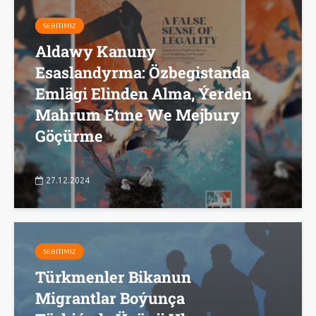
SEBITIMIZ
Aldawy Kanuny
Esaslandyrma: Özbegistanda
Emlägi Elinden Alma, Ýerden
Mahrum Etme We Mejbury
Göçürme
27.12.2024
SEBITIMIZ
Türkmenler Bikanun
Migrantlar Boýunça