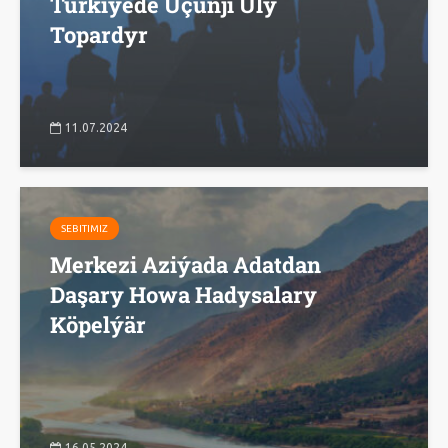
Türkiýede Üçünji Uly
Topardyr
11.07.2024
SEBITIMIZ
Merkezi Aziýada Adatdan
Daşary Howa Hadysalary
Köpelýär
16.05.2024