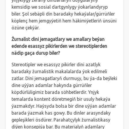
ynjyklygy zerarly dindarlaryň duýgularyny
kemsidip we sosial dartgynlygy ýokarlandyryp
biler. Şol sebäpli din baradaky hekaýalar/gürrüňler
köplenç hem jemgyýetiň hem häkimiýetleriň ünsüni
özüne çekýär.
Žurnalist dini jemagatlary we amallary beýan
edende esassyz pikirlerden we stereotiplerden
nädip gaça durup biler?
Stereotipler we esassyz pikirler dini azatlyk
baradaky žurnalistik makalalarda ýok edilmeli
zatlar. Dini jemagatlaryň durmuşy, bu ýa-da beýleki
dine uýýan adamlar hakynda gürrüňler
köpdürlüligimiz barada söhbetlerdir. Ynjyk
temalarda kontent döretmegiň bir usuly hekaýa
ýazmakdyr. Haýsyda bolsa bir dine uýýan adamlar
barada ýazmak has gowy. Bu dinler arasyndaky
gepleşikleri ösdürer. Parahatçylyk žurnalistikasy
diýen konsepiýa bar. Bu materialyň adamlary