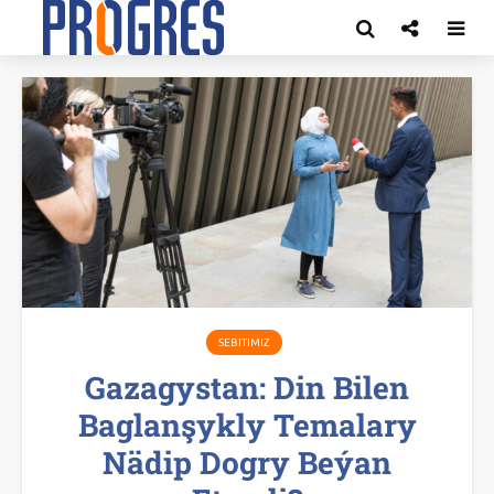
SEBITIMIZ
Gazagystan: Din Bilen
Baglanşykly Temalary
Nädip Dogry Beýan