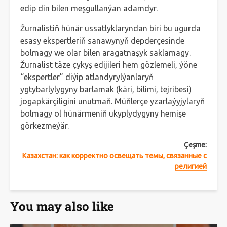
edip din bilen meşgullanýan adamdyr.
Žurnalistiň hünär ussatlyklaryndan biri bu ugurda
esasy ekspertleriň sanawynyň depderçesinde
bolmagy we olar bilen aragatnaşyk saklamagy.
Žurnalist täze çykyş edijileri hem gözlemeli, ýöne
“ekspertler” diýip atlandyrylýanlaryň
ygtybarlylygyny barlamak (käri, bilimi, tejribesi)
jogapkärçiligini unutmaň. Müňlerçe yzarlaýyjylaryň
bolmagy ol hünärmeniň ukyplydygyny hemişe
görkezmeýär.
Çeşme:
Казахстан: как корректно освещать темы, связанные с
религией
You may also like