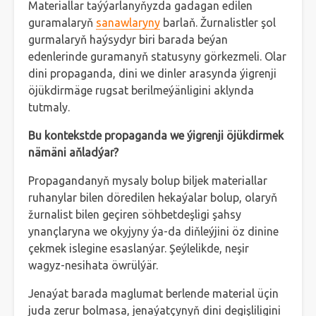
Materiallar taýýarlanyňyzda gadagan edilen
guramalaryň
sanawlaryny
barlaň. Žurnalistler şol
gurmalaryň haýsydyr biri barada beýan
edenlerinde guramanyň statusyny görkezmeli. Olar
dini propaganda, dini we dinler arasynda ýigrenji
öjükdirmäge rugsat berilmeýänligini aklynda
tutmaly.
Bu kontekstde propaganda we ýigrenji öjükdirmek
nämäni aňladýar?
Propagandanyň mysaly bolup biljek materiallar
ruhanylar bilen döredilen hekaýalar bolup, olaryň
žurnalist bilen geçiren söhbetdeşligi şahsy
ynançlaryna we okyjyny ýa-da diňleýjini öz dinine
çekmek islegine esaslanýar. Şeýlelikde, neşir
wagyz-nesihata öwrülýär.
Jenaýat barada maglumat berlende material üçin
juda zerur bolmasa, jenaýatçynyň dini degişliligini