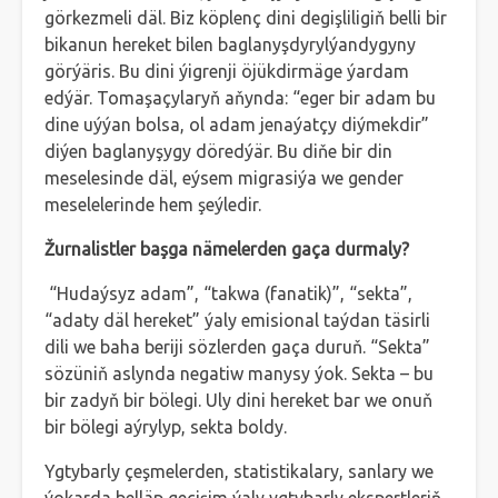
görkezmeli däl. Biz köplenç dini degişliligiň belli bir
bikanun hereket bilen baglanyşdyrylýandygyny
görýäris. Bu dini ýigrenji öjükdirmäge ýardam
edýär. Tomaşaçylaryň aňynda: “eger bir adam bu
dine uýýan bolsa, ol adam jenaýatçy diýmekdir”
diýen baglanyşygy döredýär. Bu diňe bir din
meselesinde däl, eýsem migrasiýa we gender
meselelerinde hem şeýledir.
Žurnalistler başga nämelerden gaça durmaly?
“Hudaýsyz adam”, “takwa (fanatik)”, “sekta”,
“adaty däl hereket” ýaly emisional taýdan täsirli
dili we baha beriji sözlerden gaça duruň. “Sekta”
sözüniň aslynda negatiw manysy ýok. Sekta – bu
bir zadyň bir bölegi. Uly dini hereket bar we onuň
bir bölegi aýrylyp, sekta boldy.
Ygtybarly çeşmelerden, statistikalary, sanlary we