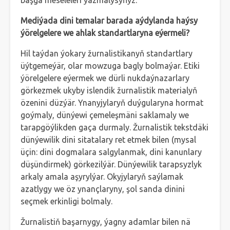
başga meseleleri ýazmalysyňyz.
Mediýada dini temalar barada aýdylanda haýsy
ýörelgelere we ahlak standartlaryna eýermeli?
Hil taýdan ýokary žurnalistikanyň standartlary
üýtgemeýär, olar mowzuga bagly bolmaýar. Etiki
ýörelgelere eýermek we dürli nukdaýnazarlary
görkezmek ukyby islendik žurnalistik materialyň
özenini düzýär. Ynanyjylaryň duýgularyna hormat
goýmaly, dünýewi çemeleşmäni saklamaly we
tarapgöýlikden gaça durmaly. Žurnalistik tekstdäki
dünýewilik dini sitatalary ret etmek bilen (mysal
üçin: dini dogmalara salgylanmak, dini kanunlary
düşündirmek) görkezilýär. Dünýewilik tarapsyzlyk
arkaly amala aşyrylýar. Okyjylaryň saýlamak
azatlygy we öz ynançlaryny, şol sanda dinini
seçmek erkinligi bolmaly.
Žurnalistiň başarnygy, ýagny adamlar bilen nä