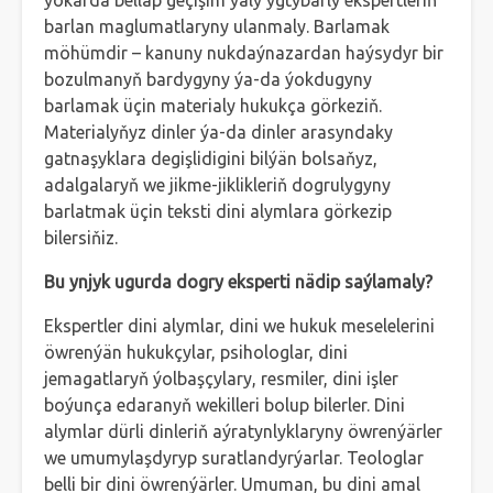
ýokarda belläp geçişim ýaly ygtybarly ekspertleriň
barlan maglumatlaryny ulanmaly. Barlamak
möhümdir – kanuny nukdaýnazardan haýsydyr bir
bozulmanyň bardygyny ýa-da ýokdugyny
barlamak üçin materialy hukukça görkeziň.
Materialyňyz dinler ýa-da dinler arasyndaky
gatnaşyklara degişlidigini bilýän bolsaňyz,
adalgalaryň we jikme-jiklikleriň dogrulygyny
barlatmak üçin teksti dini alymlara görkezip
bilersiňiz.
Bu ynjyk ugurda dogry eksperti nädip saýlamaly?
Ekspertler dini alymlar, dini we hukuk meselelerini
öwrenýän hukukçylar, psihologlar, dini
jemagatlaryň ýolbaşçylary, resmiler, dini işler
boýunça edaranyň wekilleri bolup bilerler. Dini
alymlar dürli dinleriň aýratynlyklaryny öwrenýärler
we umumylaşdyryp suratlandyrýarlar. Teologlar
belli bir dini öwrenýärler. Umuman, bu dini amal