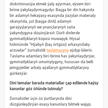
diskriminasiýa etmek ýaly aýyrman, eýsem biri-
birine ýakylaşdyrmagydyr. Başga bir din hakynda
bir adamyň hekaýasy esasynda ýazylan materialy
okanyňda, şol (başga dinli) adamyň
garaýyşlarynyň we ynançlarynyň saňa
ýakyndygyna düşünýärsiň. Dürli dinlerde
gymmatlyklaryň köpüsi muwapyk. Mysal
hökmünde “Hijabyň (baş örtgüsi) arkasyndaky
arzuwlar” žurnalistik
taslamasyny
aýdyp bilerin.
Taslama adamlary biri-birine has ýakynlaşdyrýar,
gymmatlyklaryň umumylygyny, hususan-da belli
jemgyýetler arkaly aýallaryň gymmatlyklaryny
görkezýär.
Dini temalar barada materiallar çap edilende haýsy
kanunlar göz öňünde tutmaly?
Žurnalistler üçin öz ýurtlarynda dini
düzgünleşdirýän esasy kanunlary bilmek wajyp.