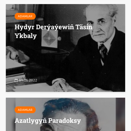
ADAMLAR
Hydyr Derýaýewiň Täsin
Ykbaly
01.06.2022
ADAMLAR
Azatlygyň Paradoksy