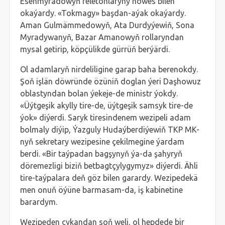
Esenmyradowyň feletonlaryny höwes bilen
okaýardy. «Tokmagy» başdan-aýak okaýardy.
Aman Gulmämmedowyň, Ata Durdyýewiň, Sona
Myradywanyň, Bazar Amanowyň rollaryndan
mysal getirip, köpçülikde gürrüň berýärdi.
Ol adamlaryň nirdeliligine garap baha berenokdy.
Şoň işlän döwründe özüniň doglan ýeri Daşhowuz
oblastyndan bolan ýekeje-de ministr ýokdy.
«Üýtgeşik akylly tire-de, üýtgeşik samsyk tire-de
ýok» diýerdi. Saryk tiresindenem wezipeli adam
bolmaly diýip, Ýazguly Hudaýberdiýewiň TKP MK-
nyň sekretary wezipesine çekilmegine ýardam
berdi. «Bir taýpadan bagşynyň ýa-da şahyryň
döremezligi biziň betbagtçylygymyz» diýerdi. Ähli
tire-taýpalara deň göz bilen garardy. Wezipedekä
men onuň öýüne barmasam-da, iş kabinetine
barardym.
Wezipeden çykandan soň weli, ol hepdede bir