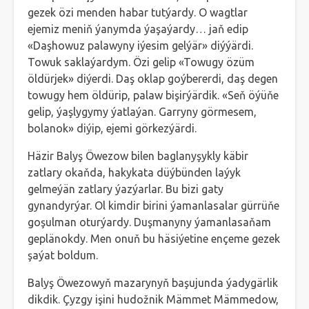
gezek özi menden habar tutýardy. O wagtlar
ejemiz meniň ýanymda ýaşaýardy… jaň edip
«Daşhowuz palawyny iýesim gelýär» diýýärdi.
Towuk saklaýardym. Özi gelip «Towugy özüm
öldürjek» diýerdi. Daş oklap goýbererdi, daş degen
towugy hem öldürip, palaw bişirýärdik. «Seň öýüňe
gelip, ýaşlygymy ýatlaýan. Garryny görmesem,
bolanok» diýip, ejemi görkezýärdi.
Häzir Balyş Öwezow bilen baglanyşykly käbir
zatlary okaňda, hakykata düýbünden laýyk
gelmeýän zatlary ýazýarlar. Bu bizi gaty
gynandyrýar. Ol kimdir birini ýamanlasalar gürrüňe
goşulman oturýardy. Duşmanyny ýamanlasaňam
geplänokdy. Men onuň bu häsiýetine ençeme gezek
şaýat boldum.
Balyş Öwezowyň mazarynyň başujunda ýadygärlik
dikdik. Çyzgy işini hudožnik Mämmet Mämmedow,