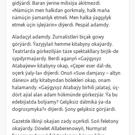
gidýärdi. Baran ýerine milisiýa äkitmezdi.
«Nämüçin men halkdan gorkmaly, halk maňa
nämüçin ýamanlyk etmeli. Men halka ýagşylyk
etmek üçin işleýärin» diýerdi. Pespäl adamdy.
Aladaçyl adamdy. Žurnalistleri biçak gowy
görýärdi. Ýazyjylaň hemme kitabyny okaýardy.
Teatrlarda görkezilýän täze spektakllary birjik-de
sypdyrmaýardy. Berdi aganyň «Gaýgysyz
Atabaýew» kitabyny okap, «Çeper eser däl-de,
oçerk ýaly-la» diýerdi. Onuň «Suw damjasy – altyn
dänesi» atly kitabyndan bölekleri okap, onam
halamandy. «Gaýgysyz Atabaýy birhili jalataý, üç-
dört aýal alan adam hökmünde görkezýär. Ýa bu
edebiýatda bolýamy? Gelşiksiz dälmikä ýa-da
dogrusymyka?» diýerdi. Şony gelşiksiz görýärdi.
Gazetde ilkinji okaýan zady oçerkdi. Soň feletony
okaýardy. Döwlet Allaberenowyň, Nurmyrat