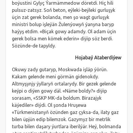
boýustini Gylyç Ýarmämmedow döretdi. Hiç hili
pulsuz-zatsyz. Soň beton, eýleki-beýleki gurluşyk
üçin zat gerek bolanda, men şo wagt gurluşyk
ministri bolup işleýän Žulenýowyň ýanyna baryp
haýyş etdim. «Biçak gowy adamdy. Ol adam üçin
gerek bolsa men kömek ederin» diýip söz berdi.
Sözünde-de tapyldy.
Hojabaý Ataberdiýew
Okuwy zady gutaryp, Moskwada işläp ýörün.
Kakam gelende meni görmän gidenokdy.
Altmyşynjy ýyllaryň ortalarydy. Bir gezek gelende
keýpi o diýen gowy däl. «Näme boldy?» diýip
sorasam, «SSKP MK-da boldum. Birazajyk
käýediler» diýdi. Ol şonda Hruşewa
«Türkmenistanyň özünden gaz çyksa-da, ilaty gaz
bilen üpjün edip bilemzok. Gazymyz bir metrlik
turba bilen daşary ýurtlara iberilýär. Heý, bolmanda