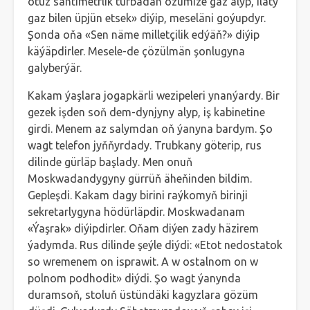
otuz santimetrlik turbadan özümize gaz alyp, ilaty
gaz bilen üpjün etsek» diýip, meseläni goýupdyr.
Şonda oňa «Sen näme milletçilik edýäň?» diýip
käýäpdirler. Mesele-de çözülmän şonlugyna
galyberýär.
Kakam ýaşlara jogapkärli wezipeleri ynanýardy. Bir
gezek işden soň dem-dynjyny alyp, iş kabinetine
girdi. Menem az salymdan oň ýanyna bardym. Şo
wagt telefon jyňňyrdady. Trubkany göterip, rus
dilinde gürläp başlady. Men onuň
Moskwadandygyny gürrüň äheňinden bildim.
Gepleşdi. Kakam dagy birini raýkomyň birinji
sekretarlygyna hödürläpdir. Moskwadanam
«Ýaşrak» diýipdirler. Oňam diýen zady häzirem
ýadymda. Rus dilinde şeýle diýdi: «Etot nedostatok
so wremenem on isprawit. A w ostalnom on w
polnom podhodit» diýdi. Şo wagt ýanynda
duramsoň, stoluň üstündäki kagyzlara gözüm