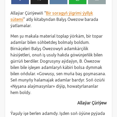
Allaýar Çüriýewiň “
Bir soragyň ýigrimi ýyllyk
sütemi
” atly kitabyndan Balyş Öwezow barada
ýatlamalar.
Men şu makala material toplap ýörkäm, bir topar
adamlar bilen söhbetdeş bolmaly boldum.
Birnäçeleri Balyş Öwezowyň adamkärçilik
häsiýetleri, onuň iş usuly hakda göwünjeňlik bilen
gürrüň berdiler. Dogrusyny aýdaýyn, B. Öwezow
bilen bile işleşen adamlaryň käbiri bolsa dymmak
bilen oňdular. «Gowusy, sen muňa baş goşmasana.
Seň munyňy halamajak adamlar bardyr. Soň özüňi
«Nyşana alaýmasynlar» diýip, howatyrlananlar
hem boldy.
Allaýar Çüriýew
Ýaşuly işe berlen adamdy. Işden soň öýüne pyýada