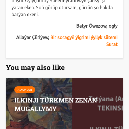
düşdi. Gylyçdurdy Sähetmyradowyň şahsy işi
ýatan eken. Soň görüp otursam, gürrüň şo hakda
barýan ekeni.
Batyr Öwezow, ogly
Allaýar Çüriýew,
Bir soragyň ýigrimi ýyllyk sütemi
Surat
You may also like
ADAMLAR
ILKINJI TÜRKMEN ZENAN
MUGALLYMY