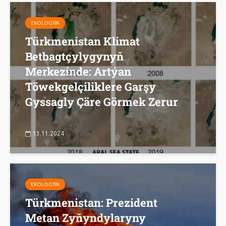
EKOLOGIÝA
Türkmenistan Klimat
Betbagtçylygynyň
Merkezinde: Artýan
Töwekgelçiliklere Garşy
Gyssagly Çäre Görmek Zerur
13.11.2024
EKOLOGIÝA
Türkmenistan: Prezident
Metan Zyňyndylaryny