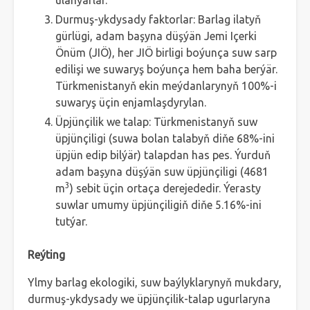
ulanýarlar.
Durmuş-ykdysady faktorlar: Barlag ilatyň
gürlügi, adam başyna düşýän Jemi Içerki
Önüm (JIÖ), her JIÖ birligi boýunça suw sarp
edilişi we suwaryş boýunça hem baha berýär.
Türkmenistanyň ekin meýdanlarynyň 100%-i
suwaryş üçin enjamlaşdyrylan.
Üpjünçilik we talap: Türkmenistanyň suw
üpjünçiligi (suwa bolan talabyň diňe 68%-ini
üpjün edip bilýär) talapdan has pes. Ýurduň
adam başyna düşýän suw üpjünçiligi (4681
3
m
) sebit üçin ortaça derejededir. Ýerasty
suwlar umumy üpjünçiligiň diňe 5.16%-ini
tutýar.
Reýting
Ylmy barlag ekologiki, suw baýlyklarynyň mukdary,
durmuş-ykdysady we üpjünçilik-talap ugurlaryna