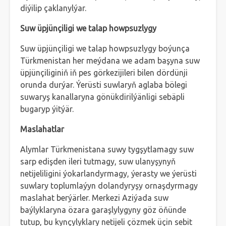
diýilip çaklanylýar.
Suw üpjünçiligi we talap howpsuzlygy
Suw üpjünçiligi we talap howpsuzlygy boýunça
Türkmenistan her meýdana we adam başyna suw
üpjünçiliginiň iň pes görkezijileri bilen dördünji
orunda durýar. Ýerüsti suwlaryň aglaba bölegi
suwaryş kanallaryna gönükdirilýänligi sebäpli
bugaryp ýitýär.
Maslahatlar
Alymlar Türkmenistana suwy tygşytlamagy suw
sarp edişden ileri tutmagy, suw ulanyşynyň
netijeliligini ýokarlandyrmagy, ýerasty we ýerüsti
suwlary toplumlaýyn dolandyryşy ornaşdyrmagy
maslahat berýärler. Merkezi Aziýada suw
baýlyklaryna özara garaşlylygyny göz öňünde
tutup, bu kynçylyklary netijeli çözmek üçin sebit