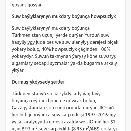
goşant goşýar.
Suw baýlyklarynyň mukdary boýunça howpsuzlyk
Suw baýlyklarynyň mukdary boýunça
Türkmenistan üçünji ýerde durýar. Ýurduň suw
hasyllylygy juda pes we suw ulanylyş derejesi biçak
ýokary bolup, 40% howpsuzlyk çäginden 100%
ýokarydyr. Suwuň takmynan ýarysy köne suwaryş
ulgamlary sebäpli syzmalar ýa-da bugarma arkaly
ýitýär.
Durmuş-ykdysady şertler
Türkmenistanyň sosial-ykdysady ýagdaýy
boýunça reýtingi birneme gowrak bolup,
Gazagystandan soň ikinji orunda durýar. JIÖ-niň
her birligi boýunça suw sarp edilişi 1997-2016-njy
ýyllar aralygynda ep-esli azaldy we JIÖ-niň her $1
3
3
üçin 8.93 m
suw sarp edildi (8.93 m
/ABŞ dollary)