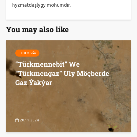
hyzmatdaşlygy möhümdir.
You may also like
EKOLOGIÝA
“Türkmennebit” We
“Türkmengaz” Uly Möçberde
Gaz Ýakýar
20.11.2024