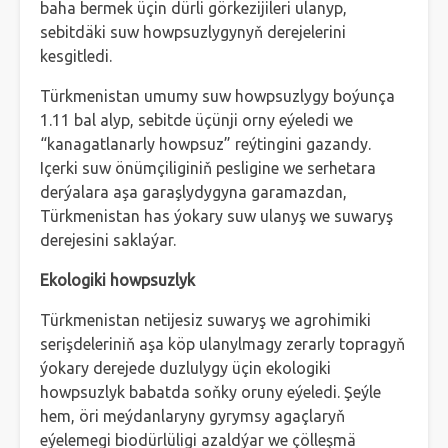
baha bermek üçin dürli görkezijileri ulanyp,
sebitdäki suw howpsuzlygynyň derejelerini
kesgitledi.
Türkmenistan umumy suw howpsuzlygy boýunça
1.11 bal alyp, sebitde üçünji orny eýeledi we
“kanagatlanarly howpsuz” reýtingini gazandy.
Içerki suw önümçiliginiň pesligine we serhetara
derýalara aşa garaşlydygyna garamazdan,
Türkmenistan has ýokary suw ulanyş we suwaryş
derejesini saklaýar.
Ekologiki howpsuzlyk
Türkmenistan netijesiz suwaryş we agrohimiki
serişdeleriniň aşa köp ulanylmagy zerarly topragyň
ýokary derejede duzlulygy üçin ekologiki
howpsuzlyk babatda soňky oruny eýeledi. Şeýle
hem, öri meýdanlaryny gyrymsy agaçlaryň
eýelemegi biodürlüligi azaldýar we çölleşmä