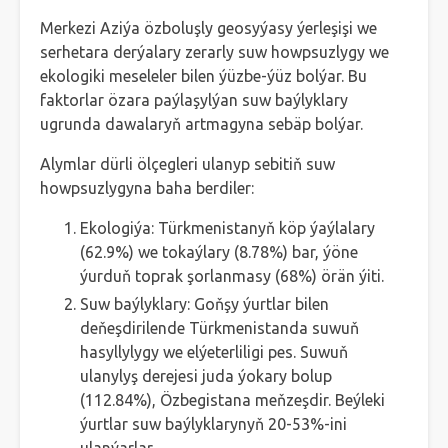
Merkezi Aziýa özboluşly geosyýasy ýerleşişi we
serhetara derýalary zerarly suw howpsuzlygy we
ekologiki meseleler bilen ýüzbe-ýüz bolýar. Bu
faktorlar özara paýlaşylýan suw baýlyklary
ugrunda dawalaryň artmagyna sebäp bolýar.
Alymlar dürli ölçegleri ulanyp sebitiň suw
howpsuzlygyna baha berdiler:
Ekologiýa: Türkmenistanyň köp ýaýlalary
(62.9%) we tokaýlary (8.78%) bar, ýöne
ýurduň toprak şorlanmasy (68%) örän ýiti.
Suw baýlyklary: Goňşy ýurtlar bilen
deňeşdirilende Türkmenistanda suwuň
hasyllylygy we elýeterliligi pes. Suwuň
ulanylyş derejesi juda ýokary bolup
(112.84%), Özbegistana meňzeşdir. Beýleki
ýurtlar suw baýlyklarynyň 20-53%-ini