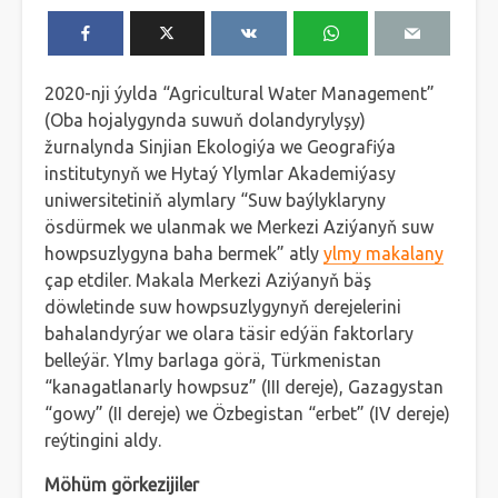
2020-nji ýylda “Agricultural Water Management”
(Oba hojalygynda suwuň dolandyrylyşy)
žurnalynda Sinjian Ekologiýa we Geografiýa
institutynyň we Hytaý Ylymlar Akademiýasy
uniwersitetiniň alymlary “Suw baýlyklaryny
ösdürmek we ulanmak we Merkezi Aziýanyň suw
howpsuzlygyna baha bermek” atly
ylmy makalany
çap etdiler. Makala Merkezi Aziýanyň bäş
döwletinde suw howpsuzlygynyň derejelerini
bahalandyrýar we olara täsir edýän faktorlary
belleýär. Ylmy barlaga görä, Türkmenistan
“kanagatlanarly howpsuz” (III dereje), Gazagystan
“gowy” (II dereje) we Özbegistan “erbet” (IV dereje)
reýtingini aldy.
Möhüm görkezijiler