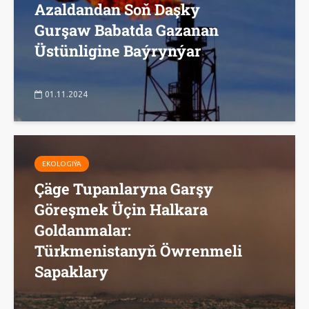
Azaldandan Soň Daşky
Gurşaw Babatda Gazanan
Üstünligine Baýrynýar
01.11.2024
EKOLOGIÝA
Çäge Tupanlaryna Garşy
Göreşmek Üçin Halkara
Goldanmalar:
Türkmenistanyň Öwrenmeli
Sapaklary