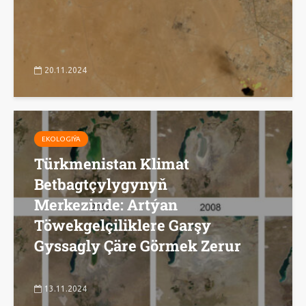
20.11.2024
EKOLOGIÝA
Türkmenistan Klimat
Betbagtçylygynyň
Merkezinde: Artýan
Töwekgelçiliklere Garşy
Gyssagly Çäre Görmek Zerur
13.11.2024