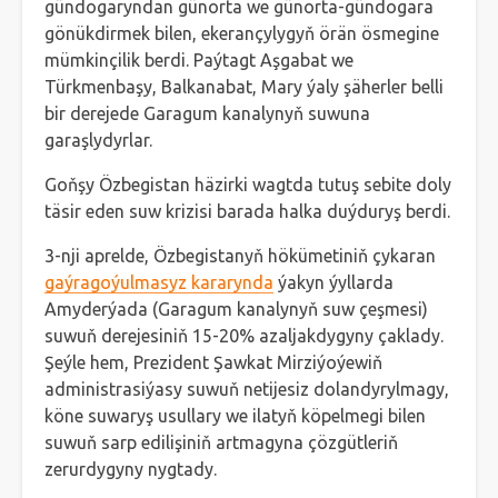
gündogaryndan günorta we günorta-gündogara
gönükdirmek bilen, ekerançylygyň örän ösmegine
mümkinçilik berdi. Paýtagt Aşgabat we
Türkmenbaşy, Balkanabat, Mary ýaly şäherler belli
bir derejede Garagum kanalynyň suwuna
garaşlydyrlar.
Goňşy Özbegistan häzirki wagtda tutuş sebite doly
täsir eden suw krizisi barada halka duýduryş berdi.
3-nji aprelde, Özbegistanyň hökümetiniň çykaran
gaýragoýulmasyz kararynda
ýakyn ýyllarda
Amyderýada (Garagum kanalynyň suw çeşmesi)
suwuň derejesiniň 15-20% azaljakdygyny çaklady.
Şeýle hem, Prezident Şawkat Mirziýoýewiň
administrasiýasy suwuň netijesiz dolandyrylmagy,
köne suwaryş usullary we ilatyň köpelmegi bilen
suwuň sarp edilişiniň artmagyna çözgütleriň
zerurdygyny nygtady.