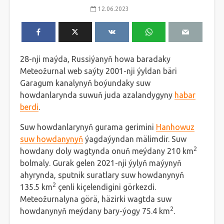
12.06.2023
28-nji maýda, Russiýanyň howa baradaky
Meteožurnal web saýty 2001-nji ýyldan bäri
Garagum kanalynyň boýundaky suw
howdanlarynda suwuň juda azalandygyny
habar
berdi
.
Suw howdanlarynyň gurama gerimini
Hanhowuz
suw howdanynyň
ýagdaýyndan mälimdir. Suw
2
howdany doly wagtynda onuň meýdany 210 km
bolmaly. Gurak gelen 2021-nji ýylyň maýynyň
ahyrynda, sputnik suratlary suw howdanynyň
2
135.5 km
çenli kiçelendigini görkezdi.
Meteožurnalyna görä, häzirki wagtda suw
2
howdanynyň meýdany bary-ýogy 75.4 km
.