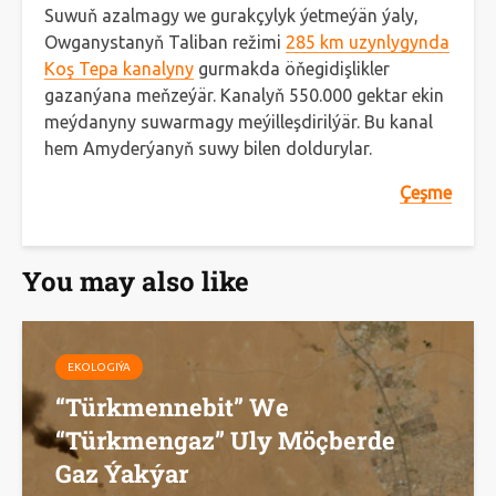
Suwuň azalmagy we gurakçylyk ýetmeýän ýaly,
Owganystanyň Taliban režimi
285 km uzynlygynda
Koş Tepa kanalyny
gurmakda öňegidişlikler
gazanýana meňzeýär. Kanalyň 550.000 gektar ekin
meýdanyny suwarmagy meýilleşdirilýär. Bu kanal
hem Amyderýanyň suwy bilen doldurylar.
Çeşme
You may also like
EKOLOGIÝA
“Türkmennebit” We
“Türkmengaz” Uly Möçberde
Gaz Ýakýar