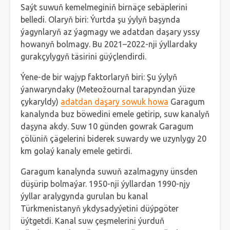
Saýt suwuň kemelmeginiň birnäçe sebäplerini
belledi. Olaryň biri: Ýurtda şu ýylyň başynda
ýagynlaryň az ýagmagy we adatdan daşary yssy
howanyň bolmagy. Bu 2021–2022-nji ýyllardaky
gurakçylygyň täsirini güýçlendirdi.
Ýene-de bir wajyp faktorlaryň biri: Şu ýylyň
ýanwaryndaky (Meteožournal tarapyndan ýüze
çykaryldy)
adatdan daşary sowuk howa
Garagum
kanalynda buz böwedini emele getirip, suw kanalyň
daşyna akdy. Suw 10 günden gowrak Garagum
çölüniň çägelerini biderek suwardy we uzynlygy 20
km golaý kanaly emele getirdi.
Garagum kanalynda suwuň azalmagyny ünsden
düşürip bolmaýar. 1950-nji ýyllardan 1990-njy
ýyllar aralygynda gurulan bu kanal
Türkmenistanyň ykdysadyýetini düýpgöter
üýtgetdi. Kanal suw çeşmelerini ýurduň