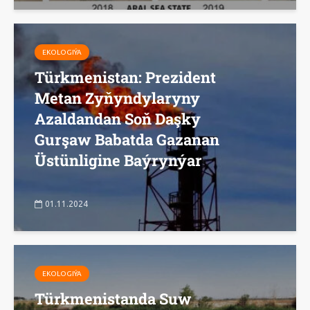
EKOLOGIÝA
Türkmenistan: Prezident
Metan Zyňyndylaryny
Azaldandan Soň Daşky
Gurşaw Babatda Gazanan
Üstünligine Baýrynýar
01.11.2024
EKOLOGIÝA
Türkmenistanda Suw