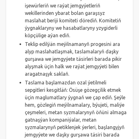
işewürleriň we raýat jemgyýetleriň
wekillerinden ybarat bolan garaşsyz
maslahat beriji komiteti dörediň. Komitetiň
ýygnaklaryny we hasabatlaryny yzygiderli
köpçülige aýan ediň.
Teklip edilýän meýilnamanyň progesini ara
alyp maslahatlaşmak, taslamalaryň daşky
gurşawa we jemgyýete täsirleri barada pikir
alyşmak üçin halk we raýat jemgyýeti bilen
aragatnaşyk saklaň.
Taslama başlamazdan ozal ýetilmeli
sepgitleri kesgitläň: Ösüşe gözegçilik etmek
üçin maglumatlary ýygnaň we çap ediň. Şeýle
hem, gözlegiň meýilnamalary, býujeti, maliýe
çeşmeleri, metan syzmalarynyň öňüni almaga
gatnaşýan kompaniýalar, metan
syzmalarynyň petiklenjek ýerleri, başlangyjyň
jemgyýete we daşky gurşawa täsiri barada