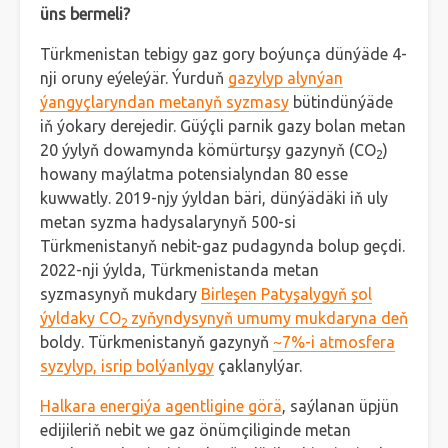
üns bermeli?
Türkmenistan tebigy gaz gory boýunça dünýäde 4-
nji oruny eýeleýär. Ýurduň
gazylyp alynýan
ýangyçlaryndan metanyň syzmasy
bütindünýäde
iň ýokary derejedir. Güýçli parnik gazy bolan metan
20 ýylyň dowamynda kömürturşy gazynyň (CO
)
2
howany maýlatma potensialyndan 80 esse
kuwwatly. 2019-njy ýyldan bäri, dünýädäki iň uly
metan syzma hadysalarynyň 500-si
Türkmenistanyň nebit-gaz pudagynda bolup geçdi.
2022-nji ýylda, Türkmenistanda metan
syzmasynyň mukdary
Birleşen Patyşalygyň şol
ýyldaky CO
zyňyndysynyň umumy mukdaryna deň
2
boldy. Türkmenistanyň gazynyň
~7%-i atmosfera
syzylyp, isrip bolýanlygy
çaklanylýar.
Halkara energiýa agentligine görä
, saýlanan üpjün
edijileriň nebit we gaz önümçiliginde metan