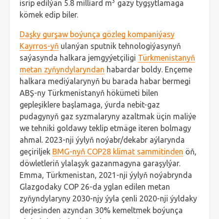
3
isrip edilýän 5.8 milliard m
gazy tygşytlamaga
kömek edip biler.
Daşky gurşaw boýunça gözleg kompaniýasy
Kayrros-yň
ulanýan sputnik tehnologiýasynyň
saýasynda halkara jemgyýetçiligi
Türkmenistanyň
metan zyňyndylaryndan
habardar boldy. Ençeme
halkara mediýalarynyň bu barada habar bermegi
ABŞ-ny Türkmenistanyň hökümeti bilen
gepleşiklere başlamaga, ýurda nebit-gaz
pudagynyň gaz syzmalaryny azaltmak üçin maliýe
we tehniki goldawy teklip etmäge iteren bolmagy
ahmal. 2023-nji ýylyň noýabr/dekabr aýlarynda
geçiriljek
BMG-nyň COP28 klimat sammitinden
öň,
döwletleriň ylalaşyk gazanmagyna garaşylýar.
Emma, Türkmenistan, 2021-nji ýylyň noýabrynda
Glazgodaky COP 26-da yglan edilen metan
zyňyndylaryny 2030-njy ýyla çenli 2020-nji ýyldaky
derjesinden azyndan 30% kemeltmek boýunça