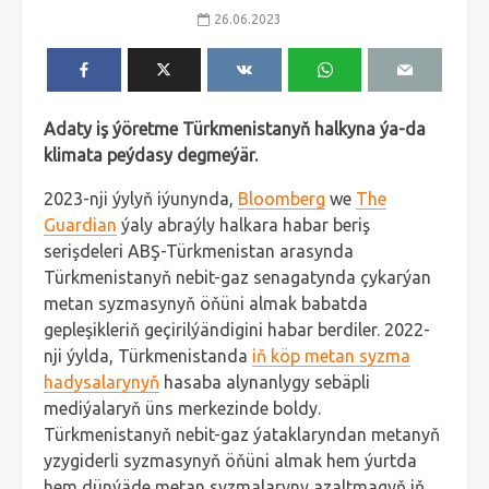
26.06.2023
Adaty iş ýöretme Türkmenistanyň halkyna ýa-da
klimata peýdasy degmeýär.
2023-nji ýylyň iýunynda,
Bloomberg
we
The
Guardian
ýaly abraýly halkara habar beriş
serişdeleri ABŞ-Türkmenistan arasynda
Türkmenistanyň nebit-gaz senagatynda çykarýan
metan syzmasynyň öňüni almak babatda
gepleşikleriň geçirilýändigini habar berdiler. 2022-
nji ýylda, Türkmenistanda
iň köp metan syzma
hadysalarynyň
hasaba alynanlygy sebäpli
mediýalaryň üns merkezinde boldy.
Türkmenistanyň nebit-gaz ýataklaryndan metanyň
yzygiderli syzmasynyň öňüni almak hem ýurtda
hem dünýäde metan syzmalaryny azaltmagyň iň