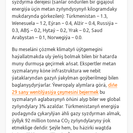
syzdyrma derejesi (sanlar öndürilen bir gigajoul
energiýa üçin metan zyňyndysynyň kilogramdaky
mukdarynda görkezilen): Türkmenistan – 1.3,
Wenesuela – 1.2, Eýran – 0.4, Alžir – 0.4, Russiýa –
0.3, ABŞ – 0.2, Hytaý – 0.2, Yrak – 0.2, Saud
Arabystan – 0.1, Norwegiýa – 0.0.
Bu meseläni çözmek klimatyň üýtgemegini
haýallatmakda uly ýeňiş bolmak bilen bir hatarda
muny durmuşa geçirmek aňsat. Ekspertler metan
syzmalaryny köne infrastruktura we nebit
ýataklaryndan gazyň ýakylman goýberilmegi bilen
baglanyşdyrýarlar. Ýewropaly alymlara görä,
diňe
29 sany wentilýasiýa çeşmesini bejermek
bu
syzmalaryň aglabasynyň öňüni alyp biler we global
zyňyndylary 3% azaldar. Türkmenistanyň energiýa
pudagynda çykarylýan ähli gazy syzdyrman almak,
ýyllyk 92 million tonna CO
zyňyndylaryny ýok
2
etmeklige deňdir. Şeýle hem, bu häzirki wagtda