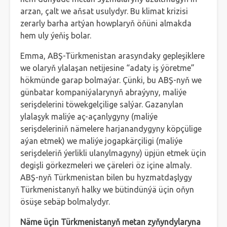
arzan, çalt we aňsat usulydyr. Bu klimat krizisi
zerarly barha artýan howplaryň öňüni almakda
hem uly ýeňiş bolar.
Emma, ABŞ-Türkmenistan arasyndaky gepleşiklere
we olaryň ylalaşan netijesine “adaty iş ýöretme”
hökmünde garap bolmaýar. Çünki, bu ABŞ-nyň we
günbatar kompaniýalarynyň abraýyny, maliýe
serişdelerini töwekgelçilige salýar. Gazanylan
ylalaşyk maliýe aç-açanlygyny (maliýe
serişdeleriniň nämelere harjanandygyny köpçülige
aýan etmek) we maliýe jogapkärçiligi (maliýe
serişdeleriň ýerlikli ulanylmagyny) üpjün etmek üçin
degişli görkezmeleri we çäreleri öz içine almaly.
ABŞ-nyň Türkmenistan bilen bu hyzmatdaşlygy
Türkmenistanyň halky we bütindünýä üçin oňyn
ösüşe sebäp bolmalydyr.
Näme üçin Türkmenistanyň metan zyňyndylaryna