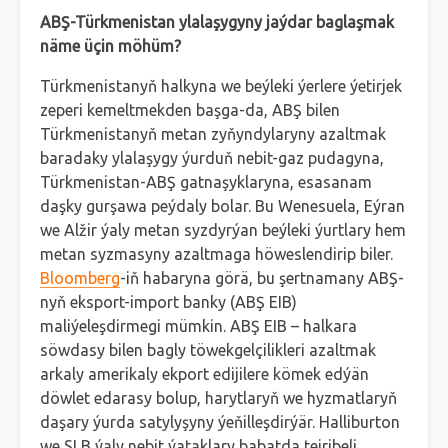
ABŞ-Türkmenistan ylalaşygyny jaýdar baglaşmak
näme üçin möhüm?
Türkmenistanyň halkyna we beýleki ýerlere ýetirjek
zeperi kemeltmekden başga-da, ABŞ bilen
Türkmenistanyň metan zyňyndylaryny azaltmak
baradaky ylalaşygy ýurduň nebit-gaz pudagyna,
Türkmenistan-ABŞ gatnaşyklaryna, esasanam
daşky gurşawa peýdaly bolar. Bu Wenesuela, Eýran
we Alžir ýaly metan syzdyrýan beýleki ýurtlary hem
metan syzmasyny azaltmaga höweslendirip biler.
Bloomberg
-iň habaryna görä, bu şertnamany ABŞ-
nyň eksport-import banky (ABŞ EIB)
maliýeleşdirmegi mümkin. ABŞ EIB – halkara
söwdasy bilen bagly töwekgelçilikleri azaltmak
arkaly amerikaly ekport edijilere kömek edýän
döwlet edarasy bolup, harytlaryň we hyzmatlaryň
daşary ýurda satylyşyny ýeňilleşdirýär. Halliburton
we SLB ýaly nebit ýataklary babatda tejribeli