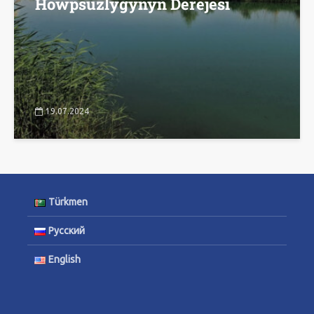
Howpsuzlygynyň Derejesi
19.07.2024
Türkmen
Русский
English