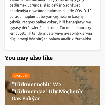
ösdürmek ugrunda işläp gelýär. Saglyk.org
pandemiýa döwründe türkmen dilinde COVID-19
barada maglumat berýän çeşmeleriň başyny
çekýär. Progres.online ýokary hilli barlaglaryň we
syýasy derňewleriň üsti bilen, Türkmenistandaky
jemgyýetçilik tendensiýalarynyň aýratynlyklaryna
düşünmegi öňe sürýän onlaýn analitiki žurnaldyr.
You may also like
EKOLOGIÝA
“Türkmennebit” We
“Türkmengaz” Uly Möçberde
Gaz Ýakýar