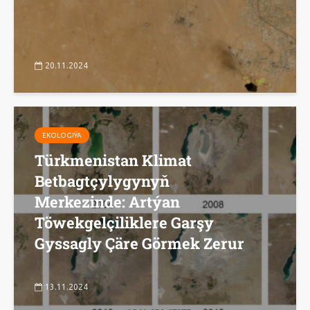
20.11.2024
EKOLOGIÝA
Türkmenistan Klimat
Betbagtçylygynyň
Merkezinde: Artýan
Töwekgelçiliklere Garşy
Gyssagly Çäre Görmek Zerur
13.11.2024