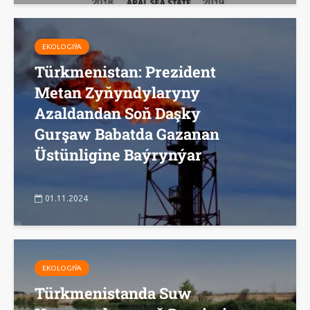
EKOLOGIÝA
Türkmenistan: Prezident
Metan Zyňyndylaryny
Azaldandan Soň Daşky
Gurşaw Babatda Gazanan
Üstünligine Baýrynýar
01.11.2024
EKOLOGIÝA
Türkmenistanda Suw