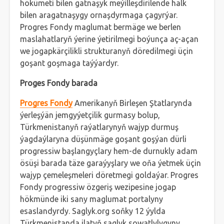
hökümeti bilen gatnaşyk meýilleşdirilende halk
bilen aragatnaşygy ornaşdyrmaga çagyrýar.
Progres Fondy maglumat bermäge we berlen
maslahatlaryň ýerine ýetirilmegi boýunça aç-açan
we jogapkärçilikli strukturanyň döredilmegi üçin
goşant goşmaga taýýardyr.
Proges Fondy barada
Progres Fondy
Amerikanyň Birleşen Ştatlarynda
ýerleşýän jemgyýetçilik gurmasy bolup,
Türkmenistanyň raýatlarynyň wajyp durmuş
ýagdaýlaryna düşünmäge goşant goşýan dürli
progressiw başlangyçlary hem-de durnukly adam
ösüşi barada täze garaýyşlary we oňa ýetmek üçin
wajyp çemeleşmeleri döretmegi goldaýar. Progres
Fondy progressiw özgeriş wezipesine jogap
hökmünde iki sany maglumat portalyny
esaslandyrdy. Saglyk.org soňky 12 ýylda
Türkmenistanda ilatyň saglyk sowatlylygyny