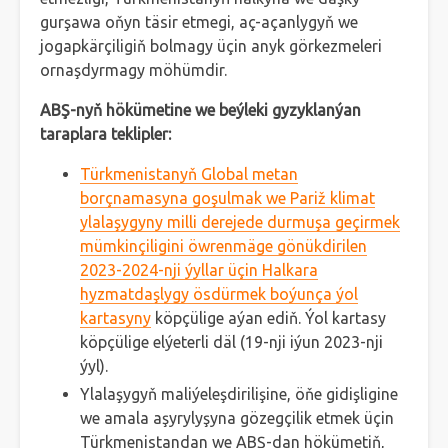
gurşawa oňyn täsir etmegi, aç-açanlygyň we
jogapkärçiligiň bolmagy üçin anyk görkezmeleri
ornaşdyrmagy möhümdir.
ABŞ-nyň hökümetine we beýleki gyzyklanýan
taraplara teklipler:
Türkmenistanyň Global metan
borçnamasyna goşulmak we Pariž klimat
ylalaşygyny milli derejede durmuşa geçirmek
mümkinçiligini öwrenmäge gönükdirilen
2023-2024-nji ýyllar üçin Halkara
hyzmatdaşlygy ösdürmek boýunça ýol
kartasyny
köpçülige aýan ediň. Ýol kartasy
köpçülige elýeterli däl (19-nji iýun 2023-nji
ýyl).
Ylalaşygyň maliýeleşdirilişine, öňe gidişligine
we amala aşyrylyşyna gözegçilik etmek üçin
Türkmenistandan we ABŞ-dan hökümetiň,