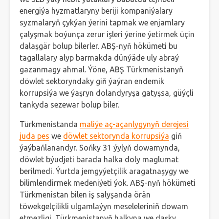
energiýa hyzmatlaryny beriji kompaniýalary
syzmalaryň çykýan ýerini tapmak we enjamlary
çalyşmak boýunça zerur işleri ýerine ýetirmek üçin
dalaşgär bolup bilerler. ABŞ-nyň hökümeti bu
tagallalary alyp barmakda dünýäde uly abraý
gazanmagy ahmal. Ýöne, ABŞ Türkmenistanyň
döwlet sektoryndaky giň ýaýran endemik
korrupsiýa we ýaşryn dolandyryşa gatyşsa, güýçli
tankyda sezewar bolup biler.
Türkmenistanda
maliýe aç-açanlygynyň derejesi
juda pes
we
döwlet sektorynda korrupsiýa
giň
ýaýbaňlanandyr. Soňky 31 ýylyň dowamynda,
döwlet býudjeti barada halka doly maglumat
berilmedi. Ýurtda jemgyýetçilik aragatnaşygy we
bilimlendirmek medeniýeti ýok. ABŞ-nyň hökümeti
Türkmenistan bilen iş salyşanda örän
töwekgelçilikli ulgamlaýyn meseleleriniň dowam
etmezligi, Türkmenistanyň halkyna we daşky