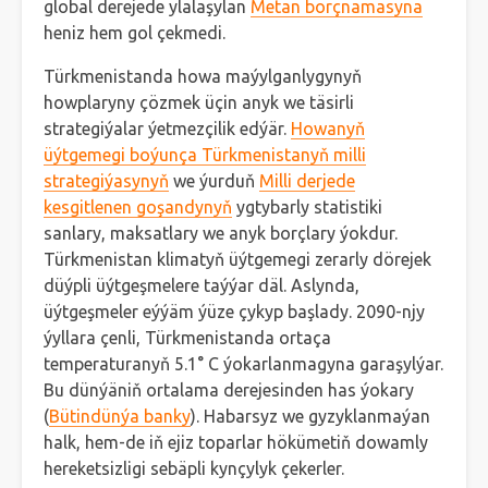
global derejede ylalaşylan
Metan borçnamasyna
heniz hem gol çekmedi.
Türkmenistanda howa maýylganlygynyň
howplaryny çözmek üçin anyk we täsirli
strategiýalar ýetmezçilik edýär.
Howanyň
üýtgemegi boýunça Türkmenistanyň milli
strategiýasynyň
we ýurduň
Milli derjede
kesgitlenen goşandynyň
ygtybarly statistiki
sanlary, maksatlary we anyk borçlary ýokdur.
Türkmenistan klimatyň üýtgemegi zerarly dörejek
düýpli üýtgeşmelere taýýar däl. Aslynda,
üýtgeşmeler eýýäm ýüze çykyp başlady. 2090-njy
ýyllara çenli, Türkmenistanda ortaça
temperaturanyň 5.1° C ýokarlanmagyna garaşylýar.
Bu dünýäniň ortalama derejesinden has ýokary
(
Bütindünýa banky
). Habarsyz we gyzyklanmaýan
halk, hem-de iň ejiz toparlar hökümetiň dowamly
hereketsizligi sebäpli kynçylyk çekerler.