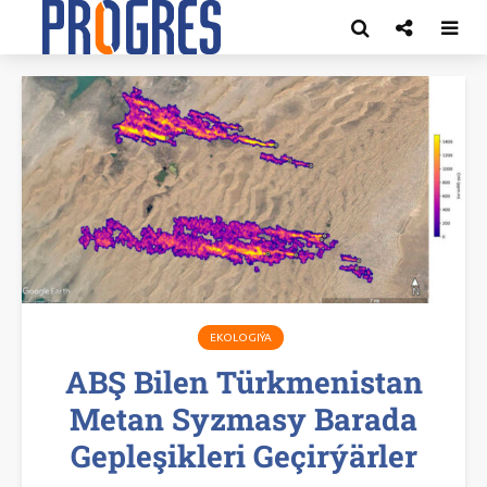
EKOLOGIÝA
ABŞ Bilen Türkmenistan
Metan Syzmasy Barada
Gepleşikleri Geçirýärler