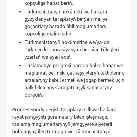
köpçülige habar beriň.
Türkmenistanyň hökümeti we halkara
gyzyklanýan taraplaryň berýän maliýe
goşantlary barada ähli maglumatlary
köpçülige mälim ediň.
Türkmenistanyň hökümetine we/ýa-da
türkmen korporasiýasyna berilýän tölegleri
yzarlaň we aýan ediň.
Taslamanyň progresi barada halka habar we
maglumat bermek, gatnaşyjylaryň tekliplerini,
arzalaryny kabul etmek we jogap bermek üçin
halk bilen anyk aragatnaşyk kanallaryny
dörediň.
Progres Fondy degişli taraplary milli we halkara
raýat jemgyýeti guramalary bilen işleşmäge,
taslama maglumatlarynyň jemgyýete elýeterli
bolmagyny ileri tutmaga we Türkmenistanyň