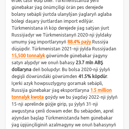
erbet täsir edip biler. Türkmenistanda ýerli
günebakar ýag önümçiligi örän pes derejede
bolany sebäpli ýurtda ulanylýan ýaglaryň aglaba
bölegi daşary ýurtlardan import edilýär.
Türkmenistana iň köp derejede ýag satýan ýurt
Russiýadyr we Türkmenistanyň 2020-nji ýyldaky
umumy ýag importlarynyň
88.4% paýy
Russiýa
düşüpdir. Türkmenistan 2021-nji ýylda Russiýadan
15,500 tonnalyk
göwrümde günebakar ýagyny
satyn alypdyr we onuň bahasy
23.7 mln ABŞ
dollaryna
deň bolupdyr. Bu bolsa 2020-nji ýylyň
degişli döwründäki göwrümden
41.5% köpdür
.
Içerki azyk howpsuzlygyny goramak sebäpli,
Russiýa günebakar ýag eksportlaryna
1.5 million
tonnalyk kwota
goýdy we bu ýagdaý 2022-nji ýylyň
15-nji aprelinde güýje girip, şu ýylyň 31-nji
awgustyna çenli dowam eder. Bu sebäpden, aprel
aýyndan başlap Türkmenistanda hem günebakar
ýag üpjünçiliginiň azalmagyny we onuň bahasynyň