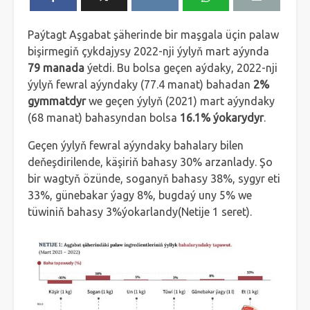
Paýtagt Aşgabat şäherinde bir maşgala üçin palaw
bişirmegiň çykdajysy 2022-nji ýylyň mart aýynda
79 manada
ýetdi. Bu bolsa geçen aýdaky, 2022-nji
ýylyň fewral aýyndaky (77.4 manat) bahadan
2%
gymmatdyr
we geçen ýylyň (2021) mart aýyndaky
(68 manat) bahasyndan bolsa
16.1% ýokarydyr
.
Geçen ýylyň fewral aýyndaky bahalary bilen
deňeşdirilende, käşiriň bahasy 30% arzanlady. Şo
bir wagtyň özünde, soganyň bahasy 38%, sygyr eti
33%, günebakar ýagy 8%, bugdaý uny 5% we
tüwiniň bahasy 3%ýokarlandy(Netije 1 seret).