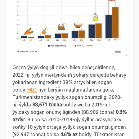
Geçen ýylyň degişli döwri bilen deňeşdirilende,
2022-nji ýylyň martynda iň ýokary derejede bahasy
ýokarlanan ingredient 38% artyş bilen sogan
boldy.
FAO
-nyň berýän maglumatlaryna görä,
Türkmenistandaky ýyllyk sogan önümçiligi 2020-
nji ýylda
88,671 tonna
boldy we bu 2019-nji
ýyldaky sogan önümçiliginden (88,906 tonna)
0.3%
azdyr
. Bu bolsa 2010-2019-njy ýyllar arasyndaky
soňky 10 ýylyň ortaça ýyllyk sogan önümçiliginden
(92,947 tonna) bolsa
4.6% az
boldy. Türkmenistan