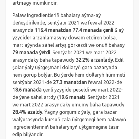
artmagy mümkindir.
Palaw ingredientleriň bahalary aýma-aý
deňeşdirilende, sentýabr 2021 we fewral 2022
arasynda
116.4 manatdan 77.4 manada çenli
6 aý
yzygider arzanlamasyny dowam etdiren bolsa,
mart aýynda sähel artyş görkezdi we onuň bahasy
79 manada ýetdi
. Sentýabr 2021 we mart 2022
arasyndaky baha tapawudy
32.2% arzanlady
. Edil
şolar ýaly üýtgeşmäni dollaryň gara bazarynda
hem görüp bolýar. Bu ýerde hem dollaryň hümmeti
sentýabr 2021-de
27.3 manatdan
fewral 2022-de
18.6 manada
çenli yzygiderpeseldi we mart 2022-
de ýene sähel artdy (
19.6 manat
). Sentýabr 2021
we mart 2022 arasyndaky umumy baha tapawudy
28.4% azaldy
. Ýagny görşümiz ýaly, gara bazar
walýutasynda kursuň çala üýtgemegi hem palawyň
ingredientleriniň bahalarynyň üýtgemegine täsir
edip bilýändir.