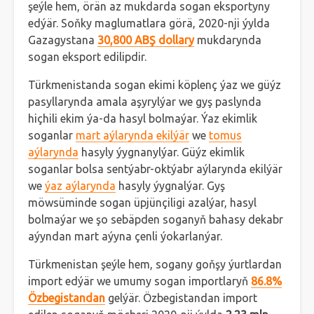
şeýle hem, örän az mukdarda sogan eksportyny
edýär. Soňky maglumatlara görä, 2020-nji ýylda
Gazagystana
30,800 ABŞ dollary
mukdarynda
sogan eksport edilipdir.
Türkmenistanda sogan ekimi köplenç ýaz we güýz
pasyllarynda amala aşyrylýar we gyş paslynda
hiçhili ekim ýa-da hasyl bolmaýar. Ýaz ekimlik
soganlar
mart aýlarynda ekilýär
we
tomus
aýlarynda
hasyly ýygnanylýar. Güýz ekimlik
soganlar bolsa sentýabr-oktýabr aýlarynda ekilýär
we
ýaz aýlarynda
hasyly ýygnalýar. Gyş
möwsüminde sogan üpjünçiligi azalýar, hasyl
bolmaýar we şo sebäpden soganyň bahasy dekabr
aýyndan mart aýyna çenli ýokarlanýar.
Türkmenistan şeýle hem, sogany goňşy ýurtlardan
import edýär we umumy sogan importlaryň
86.8%
Özbegistandan
gelýär. Özbegistandan import