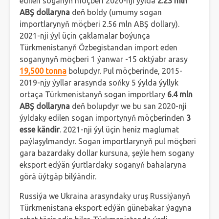
edilen soganyň möçberi 2020-nji ýylda
2.23 mln
ABŞ dollaryna
deň boldy (umumy sogan
importlarynyň möçberi 2.56 mln ABŞ dollary).
2021-nji ýyl üçin çaklamalar boýunça
Türkmenistanyň Özbegistandan import eden
soganynyň möçberi 1 ýanwar -15 oktýabr arasy
19,500 tonna
bolupdyr. Pul möçberinde, 2015-
2019-njy ýyllar arasynda soňky 5 ýylda ýyllyk
ortaça Türkmenistanyň sogan importlary
6.4 mln
ABŞ dollaryna
deň bolupdyr we bu san 2020-nji
ýyldaky edilen sogan importynyň möçberinden
3
esse kändir
. 2021-nji ýyl üçin heniz maglumat
paýlaşylmandyr. Sogan importlarynyň pul möçberi
gara bazardaky dollar kursuna, şeýle hem sogany
eksport edýän ýurtlardaky soganyň bahalaryna
görä üýtgäp bilýändir.
Russiýa we Ukraina arasyndaky uruş Russiýanyň
Türkmenistana eksport edýän günebakar ýagyna