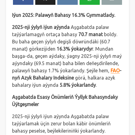
Iýun 2025: Palawyň Bahasy 16.3% Gymmatlady.
2025-nji ýylyň iýun aýynda
Aşgabatda palaw
taýýarlamagyň ortaça bahasy
70.7 manat
boldy.
Bu baha geçen ýylyň degişli döwründäki (60.7
manat) görkezijiden
16.3% ýokarydyr
. Mundan
başga-da, geçen aýdaky, ýagny 2025-nji ýylyň maý
aýyndaky (69.5 manat) baha bilen deňeşdirilende,
palawyň bahasy 1.7% ýokarlandy. Şeýle hem,
FAO
-
nyň Azyk Bahalary Indeksine
görä, halkara azyk
bahalary iýun aýynda
5.8% ýokarlandy
.
Aşgabatda Esasy Önümleriň Ýyllyk Bahasyndaky
Üýtgeşmeler
2025-nji ýylyň iýun aýynda Aşgabatda palaw
taýýarlamak üçin zerur bolan käbir önümleriň
bahasy peselse, beýlekileriniňki ýokarlandy.