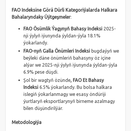
FAO Indeksine Görä Dürli Kategoriýalarda Halkara
Bahalaryndaky Üýtgeşmeler
:
FAO Ösümlik Ýagynyň Bahasy Indeksi
2025-
nji ýylyň iýunynda ýyldan-ýyla 18.1%
ýokarlandy.
FAO-nyň Galla Önümleri Indeksi
bugdaýyň we
beýleki däne önümleriň bahasyny öz içine
alýar we 2025-nji ýylyň iýunynda ýyldan-ýyla
6.9% pese düşdi.
Şol bir wagtyň özünde
, FAO Et Bahasy
Indeksi
6.5% ýokarlandy. Bu bolsa halkara
islegiň ýokarlanmagy we esasy öndüriji
ýurtlaryň eksportlarynyň birneme azalmagy
bilen düşündirilýär.
Metodologiýa