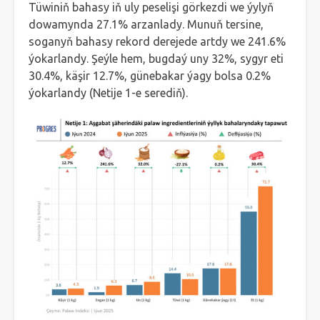
Tüwiniň bahasy iň uly peselişi görkezdi we ýylyň
dowamynda 27.1% arzanlady. Munuň tersine,
soganyň bahasy rekord derejede artdy we 241.6%
ýokarlandy. Şeýle hem, bugdaý uny 32%, sygyr eti
30.4%, käşir 12.7%, günebakar ýagy bolsa 0.2%
ýokarlandy (Netije 1-e serediň).