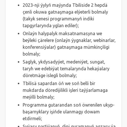
2023-nji ýylyň maýynda Tbiliside 2 hepdä
çenli okuwa gatnaşmaga elýeterli bolmaly
(takyk senesi programmanyň indiki
tapgyrlarynda yglan ediler);
Onlaýn halypalyk maksatnamasyna we
beýleki çärelere (onlaýn ýygnaklar, webinarlar,
konferensiýalar) gatnaşmaga mümkinçiligi
bolmaly;
Saglyk, ykdysadyýet, medeniýet, sungat,
taryh we edebiýat temalarynda hekaýalary
döretmäge islegli bolmaly;
Tbilisä sapardan öň we soň belli bir
mukdarda döredijilikli işleri taýýarlamaga
meýilli bolmaly;
Programma gutarandan soň öwrenilen ukyp-
başarnyklary işiňde ulanmagy dowam
etdirmeli;
Syýasy partiýanyň, dini guramanyň agzasy ýa