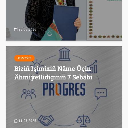
28.05.2026
JEMGYÝET
Biziň Işimiziň Näme Üçin
Ähmiýetlidiginiň 7 Sebäbi
11.03.2026