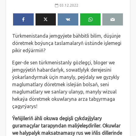
03.12.2022
Türkmenistanda jemgyýete bähbitli bilim, düşünje
döretmek boýunça taslamalaryň üstünde işlemegi
pikir edýärmiň?
Eger-de sen türkmenistanly gözlegçi, bloger we
jemgyýetiň habardarlyk, sowatlylyk derejesini
ýokarlandyrmak üçin manyly, peýdaly we gyzykly
maglumatlary döretmek isleýän bolsaň, seni
maglumatlary we sanlary ulanyp, manyly wizual
hekaýa döretmek okuwlaryna arza tabşyrmaga
çagyrýarys!
Ýeňijileriň ähli okuwa degişli çykdaýjylary
guramaçylar tarapyndan maliýeleşdiriler. Okuwlar
we halypalyk maksatnamasy rus we iňlis dillerinde