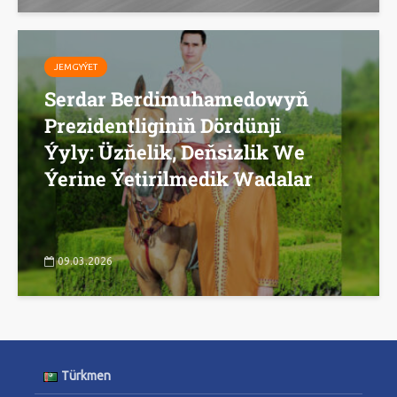
JEMGYÝET
Serdar Berdimuhamedowyň
Prezidentliginiň Dördünji
Ýyly: Üzňelik, Deňsizlik We
Ýerine Ýetirilmedik Wadalar
09.03.2026
Türkmen