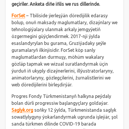
geçiriler. Anketa diňe iň
lis we rus dillerinde.
ForSet
– Tbiliside ýerleşýän döredijilik edarasy
bolup, onuň maksady maglumatlary, dizaýnlary we
tehnologiýalary ulanmak arkaly jemgyýetiň
özgermegini güýçlendirmek. 2017-nji ýylda
esaslandyrylan bu gurama, Gruziýadaky şeýle
guramalaryň ilkinjisidir. ForSet köp sanly
maglumatlardan durmuşy, möhüm wakalary
gözläp tapmak we wizual suratlandyrmak üçin
ýurduň iň ukyply dizaýnerlerini, illýustratorlaryny,
animatorlaryny, gözlegçilerini, žurnalistlerini we
web döredijilerini birleşdirýär.
Progres Fondy Türkmenistanyň halkyna peýdaly
bolan dürli progressiw başlangyçlary goldaýar.
Saglyk.org
soňky 12 ýylda, Türkmenistanda saglyk
sowatlylygyny ýokarlandyrmak ugrunda işleýär, şol
sanda türkmen dilinde COVID-19 barada