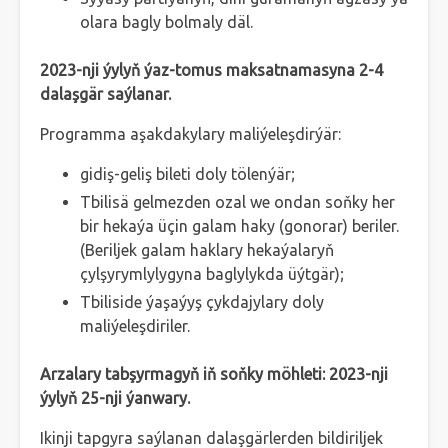
olara bagly bolmaly däl.
2023-nji ýylyň ýaz-tomus maksatnamasyna 2-4
dalaşgär saýlanar.
Programma aşakdakylary maliýeleşdirýär:
gidiş-geliş bileti doly tölenýär;
Tbilisä gelmezden ozal we ondan soňky her
bir hekaýa üçin galam haky (gonorar) beriler.
(Beriljek galam haklary hekaýalaryň
çylşyrymlylygyna baglylykda üýtgär);
Tbiliside ýaşaýyş çykdajylary doly
maliýeleşdiriler.
Arzalary tabşyrmagyň iň soňky möhleti: 2023-nji
ýylyň 25-nji ýanwary.
Ikinji tapgyra saýlanan dalaşgärlerden bildiriljek