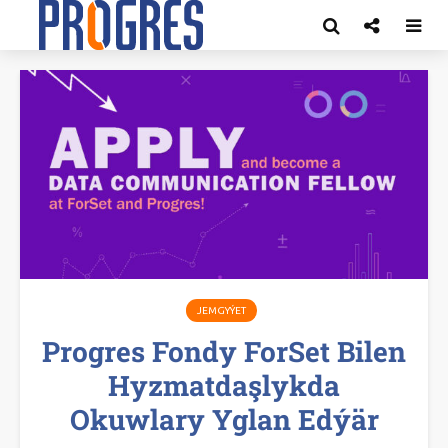
JEMGYÝET
Progres Fondy ForSet Bilen
Hyzmatdaşlykda
Okuwlary Yglan Edýär