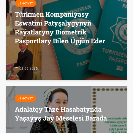
JEMGYÝET
Türkmen Kompaniýasy
Eswatini Patyşalygynyň
Raýatlaryny Biometrik
Pasportlary Bilen Üpjün Eder
03.06.2026
JEMGYÝET
Adalatçy Täze Hasabatynda
Ýaşaýyş Jaý Meselesi Barada