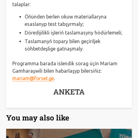
talaplar:
Öňünden berlen okuw materiallaryna
esaslanyp test tabşyrmaly;
Döredijilikli işleriň taslamasyny hödürlemeli;
Taslamanyň topary bilen geçiriljek
söhbetdeşlige gatnaşmaly.
Programma barada islendik sorag üçin Mariam
Gamharaşwili bilen habarlaşyp bilersiňiz:
mariam@forset.ge
.
ANKETA
You may also like