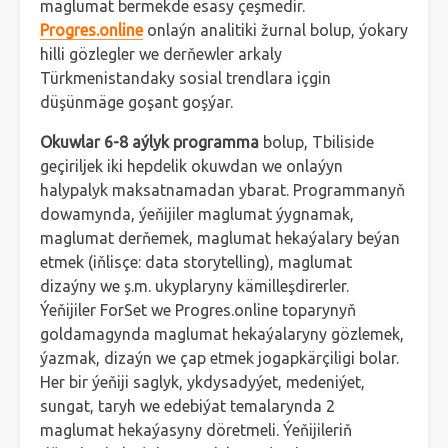
maglumat bermekde esasy çeşmedir.
Progres.online
onlaýn analitiki žurnal bolup, ýokary
hilli gözlegler we derňewler arkaly
Türkmenistandaky sosial trendlara içgin
düşünmäge goşant goşýar.
Okuwlar 6-8 aýlyk programma
bolup, Tbiliside
geçiriljek iki hepdelik okuwdan we onlaýyn
halypalyk maksatnamadan ybarat. Programmanyň
dowamynda, ýeňijiler maglumat ýygnamak,
maglumat derňemek, maglumat hekaýalary beýan
etmek (iňlisçe: data storytelling), maglumat
dizaýny we ş.m. ukyplaryny kämilleşdirerler.
Ýeňijiler ForSet we Progres.online toparynyň
goldamagynda maglumat hekaýalaryny gözlemek,
ýazmak, dizaýn we çap etmek jogapkärçiligi bolar.
Her bir ýeňiji saglyk, ykdysadyýet, medeniýet,
sungat, taryh we edebiýat temalarynda 2
maglumat hekaýasyny döretmeli. Ýeňijileriň