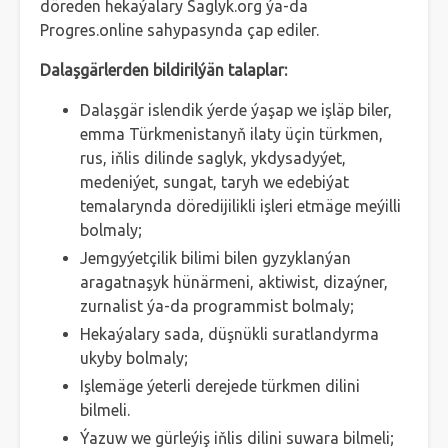
döreden hekaýalary Saglyk.org ýa-da
Progres.online sahypasynda çap ediler.
D
alaşgärlerden bildirilýän talaplar:
Dalaşgär islendik ýerde ýaşap we işläp biler,
emma Türkmenistanyň ilaty üçin türkmen,
rus, iňlis dilinde saglyk, ykdysadyýet,
medeniýet, sungat, taryh we edebiýat
temalarynda döredijilikli işleri etmäge meýilli
bolmaly;
Jemgyýetçilik bilimi bilen gyzyklanýan
aragatnaşyk hünärmeni, aktiwist, dizaýner,
zurnalist ýa-da programmist bolmaly;
Hekaýalary sada, düşnükli suratlandyrma
ukyby bolmaly;
Işlemäge ýeterli derejede türkmen dilini
bilmeli.
Ýazuw we gürleýiş iňlis dilini suwara bilmeli;