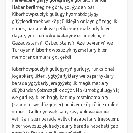
hereketlere garşy göreşmäge gönükdirilendir.
Habar berilmegine görä, şol ýyldan bäri
Kiberhowpsuzlyk gullugy hyzmatdaşlygy
güýçlendirmek we köpçülikleýin onlaýn gözegçilik
etmek, barlamak we petiklemek maksady bilen
daşary ýurt tehnologiýalaryny edinmek üçin
Gazagystanyň, Özbegistanyň, Azerbaýjanyň we
Türkiýäniň kiberhowpsuzlyk hyzmatlary bilen
memorandumlara gol çekdi.
Kiberhowpsuzlyk gullugynyň gurluşy, funksional
jogapkärçilikleri, ygtyýarlyklary we başarnyklary
barada ygtybarly jemgyýetçilik maglumatlary
düýbünden ýetmezçilik edýär. Hökümet gullugyň işi
we gurluşy bilen bagly kanuny resminamalary
(kanunlar we düzgünler) henizem köpçülige mälim
etmedi. Gullugyň web sahypasy ýok we ýerine
ýetirýän işleri barada ýyllyk hasabatlary (meselem:
kiberhowpsuzlyk hadysalary barada hasabat) çap