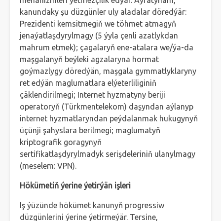
mehanizmleri ýetmezçilik edýär. Aýratynam,
kanundaky şu düzgünler uly aladalar döredýär:
Prezidenti kemsitmegiň we töhmet atmagyň
jenaýatlaşdyrylmagy (5 ýyla çenli azatlykdan
mahrum etmek); çagalaryň ene-atalara we/ýa-da
maşgalanyň beýleki agzalaryna hormat
goýmazlygy döredýän, maşgala gymmatlyklaryny
ret edýän maglumatlara elýeterliliginiň
çäklendirilmegi; Internet hyzmatyny beriji
operatoryň (Türkmentelekom) daşyndan aýlanyp
internet hyzmatlaryndan peýdalanmak hukugynyň
üçünji şahyslara berilmegi; maglumatyň
kriptografik goragynyň
sertifikatlaşdyrylmadyk serişdeleriniň ulanylmagy
(meselem: VPN).
Hökümetiň ýerine ýetirýän işleri
Iş ýüzünde hökümet kanunyň progressiw
düzgünlerini ýerine ýetirmeýär. Tersine,