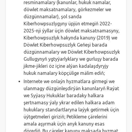
resminamalary (kanunlar, hukuk namalar,
döwlet maksatnamalary, görkezmeler we
düzgünnamalar), şol sanda
Kiberhowpsuzlygyny üpjün etmegiň 2022-
2025-nji ýyllar üçin döwlet maksatnamasyny,
Kiberhowpsuzlyk hakynda kanuny (2019) we
Döwlet Kiberhowpsuzlyk Geňeşi barada
düzgünnamalary we Döwlet Kiberhowpsuzlyk
Gullugynyň ygtyýarlyklary we gurluşy barada
jikme-jikleri öz içine alýan kadalaşdyryjy
hukuk namalary köpçülige mälim ediň;
Internete we onlaýn hyzmatlara girmegi we
ulanmagy düzgünleşdirýän kanunlaryň Raýat
we Syýasy Hukuklar baradaky halkara
şertnamasy ýaly ykrar edilen halkara adam
hukuklary standartlaryna laýyk getirmek üçin
üýtgetmeleri giriziň; Petikleme çärelerini
amala aşyrmak üçin anyk kanuny esas
dörediň. Bu çäreler kanuny maksada hyzmat