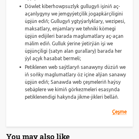
Döwlet kiberhowpsuzlyk gullugyň işiniň aç-
açanlygyny we jemgyýetçilik jogapkärçiligini
üpjün ediň; Gullugyň ygtyýarlyklary, wezipesi,
maksatlary, enjamlary we tehniki kömegi
üpjün edijileri barada maglumatlary aç-açan
mälim ediň. Gulluk ýerine ýetirýän işi we
üpjünçiligi (satyn alan gurallary) barada her
ýyl açyk hasabat bermeli;
Petiklenen web saýtlaryň sanawyny düzüň we
iň soňky maglumatlary öz içine alýan sanawy
üpjün ediň; Sanawda web çeşmeleriň haýsy
sebäplere we kimiň görkezmeleri esasynda
petiklenendigi hakynda jikme-jikleri belläň.
Çeşme
You may also like