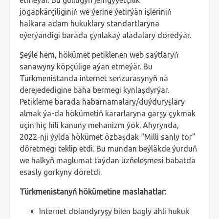
etmeýär. Bu gullugyň jemgyýetçilik
jogapkärçiliginiň we ýerine ýetirýän işleriniň
halkara adam hukuklary standartlaryna
eýerýändigi barada çynlakaý aladalary döredýär.
Şeýle hem, hökümet petiklenen web saýtlaryň
sanawyny köpçülige aýan etmeýär. Bu
Türkmenistanda internet senzurasynyň nä
derejededigine baha bermegi kynlaşdyrýar.
Petikleme barada habarnamalary/duýduryşlary
almak ýa-da hökümetiň kararlaryna garşy çykmak
üçin hiç hili kanuny mehanizm ýok. Ahyrynda,
2022-nji ýylda hökümet özbaşdak “Milli sanly tor”
döretmegi teklip etdi. Bu mundan beýläkde ýurduň
we halkyň maglumat taýdan üzňeleşmesi babatda
esasly gorkyny döretdi.
Türkmenistanyň hökümetine maslahatlar:
Internet dolandyryşy bilen bagly ähli hukuk