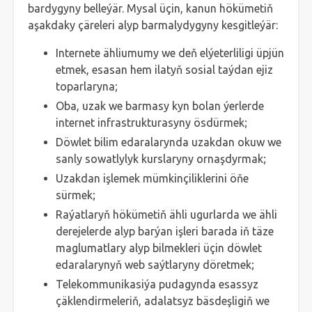
bardygyny belleýär. Mysal üçin, kanun hökümetiň
aşakdaky çäreleri alyp barmalydygyny kesgitleýär:
Internete ähliumumy we deň elýeterliligi üpjün
etmek, esasan hem ilatyň sosial taýdan ejiz
toparlaryna;
Oba, uzak we barmasy kyn bolan ýerlerde
internet infrastrukturasyny ösdürmek;
Döwlet bilim edaralarynda uzakdan okuw we
sanly sowatlylyk kurslaryny ornaşdyrmak;
Uzakdan işlemek mümkinçiliklerini öňe
sürmek;
Raýatlaryň hökümetiň ähli ugurlarda we ähli
derejelerde alyp barýan işleri barada iň täze
maglumatlary alyp bilmekleri üçin döwlet
edaralarynyň web saýtlaryny döretmek;
Telekommunikasiýa pudagynda esassyz
çäklendirmeleriň, adalatsyz bäsdeşligiň we