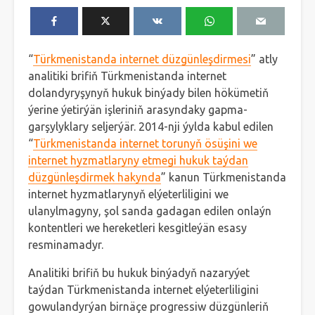
“
Türkmenistanda internet düzgünleşdirmesi
” atly
analitiki brifiň Türkmenistanda internet
dolandyryşynyň hukuk binýady bilen hökümetiň
ýerine ýetirýän işleriniň arasyndaky gapma-
garşylyklary seljerýär. 2014-nji ýylda kabul edilen
“
Türkmenistanda internet torunyň ösüşini we
internet hyzmatlaryny etmegi hukuk taýdan
düzgünleşdirmek hakynda
” kanun Türkmenistanda
internet hyzmatlarynyň elýeterliligini we
ulanylmagyny, şol sanda gadagan edilen onlaýn
kontentleri we hereketleri kesgitleýän esasy
resminamadyr.
Analitiki brifiň bu hukuk binýadyň nazaryýet
taýdan Türkmenistanda internet elýeterliligini
gowulandyrýan birnäçe progressiw düzgünleriň