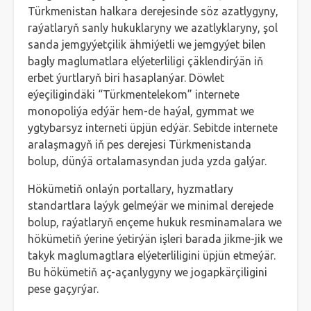
Türkmenistan halkara derejesinde söz azatlygyny,
raýatlaryň sanly hukuklaryny we azatlyklaryny, şol
sanda jemgyýetçilik ähmiýetli we jemgyýet bilen
bagly maglumatlara elýeterliligi çäklendirýän iň
erbet ýurtlaryň biri hasaplanýar. Döwlet
eýeçiligindäki “Türkmentelekom” internete
monopoliýa edýär hem-de haýal, gymmat we
ygtybarsyz interneti üpjün edýär. Sebitde internete
aralaşmagyň iň pes derejesi Türkmenistanda
bolup, dünýä ortalamasyndan juda yzda galýar.
Hökümetiň onlaýn portallary, hyzmatlary
standartlara laýyk gelmeýär we minimal derejede
bolup, raýatlaryň ençeme hukuk resminamalara we
hökümetiň ýerine ýetirýän işleri barada jikme-jik we
takyk maglumagtlara elýeterliligini üpjün etmeýär.
Bu hökümetiň aç-açanlygyny we jogapkärçiligini
pese gaçyrýar.