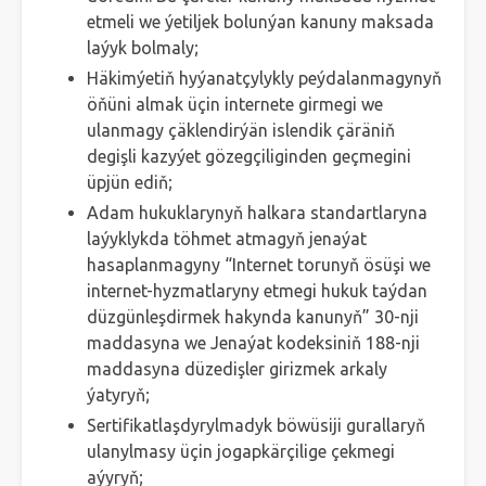
etmeli we ýetiljek bolunýan kanuny maksada
laýyk bolmaly;
Häkimýetiň hyýanatçylykly peýdalanmagynyň
öňüni almak üçin internete girmegi we
ulanmagy çäklendirýän islendik çäräniň
degişli kazyýet gözegçiliginden geçmegini
üpjün ediň;
Adam hukuklarynyň halkara standartlaryna
laýyklykda töhmet atmagyň jenaýat
hasaplanmagyny “Internet torunyň ösüşi we
internet-hyzmatlaryny etmegi hukuk taýdan
düzgünleşdirmek hakynda kanunyň” 30-nji
maddasyna we Jenaýat kodeksiniň 188-nji
maddasyna düzedişler girizmek arkaly
ýatyryň;
Sertifikatlaşdyrylmadyk böwüsiji gurallaryň
ulanylmasy üçin jogapkärçilige çekmegi
aýyryň;