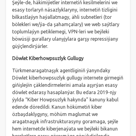
Şeýle-de, häkimiýetler internetiň kesilmelerini we
esasy torlaryň näsazlyklaryny, internetiň tizligini
bilkastlaýyn haýallatmagy, ähli subnetleri (tor
bölekleri we/ýa-da şahamçalary) we web saýtlary
toplumlaýyn petiklemegi, VPN-leri we beýleki
böwüsiji gurallary ulanyjylara garşy repressiýany
güýçlendirýärler.
Döwlet Kiberhowpsuzlyk Gullugy
Türkmenaragatnaşyk agentliginiň ýanyndaky
Döwlet kiberhowpsuzlyk gullugy internete girmegiň
giňişleýin çäklendirmelerini amala aşyrýan esasy
döwlet edarasy hasaplanýar. Bu edara 2019-njy
ýylda “Kiber Howpsuzlyk hakynda” kanuny kabul
edende döredildi. Kanun hökümetiň kiber
özbaşdaklygyny, möhüm maglumat we
aragatnaşyk infrastrukturasyny goramaga, şeýle
hem internetde kiberjenaýata we beýleki bikanun