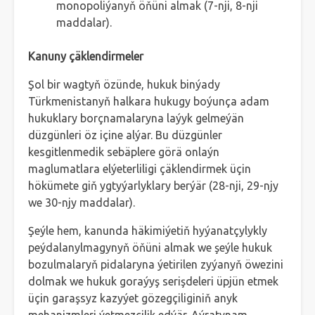
monopoliýanyň öňüni almak (7-nji, 8-nji
maddalar).
Kanuny çäklendirmeler
Şol bir wagtyň özünde, hukuk binýady
Türkmenistanyň halkara hukugy boýunça adam
hukuklary borçnamalaryna laýyk gelmeýän
düzgünleri öz içine alýar. Bu düzgünler
kesgitlenmedik sebäplere görä onlaýn
maglumatlara elýeterliligi çäklendirmek üçin
hökümete giň ygtyýarlyklary berýär (28-nji, 29-njy
we 30-njy maddalar).
Şeýle hem, kanunda häkimiýetiň hyýanatçylykly
peýdalanylmagynyň öňüni almak we şeýle hukuk
bozulmalaryň pidalaryna ýetirilen zyýanyň öwezini
dolmak we hukuk goraýyş serişdeleri üpjün etmek
üçin garaşsyz kazyýet gözegçiliginiň anyk