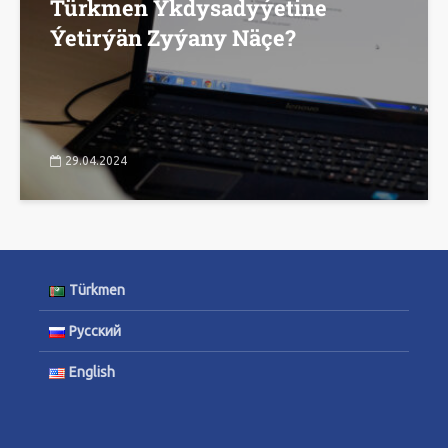
Türkmen Ykdysadyýetine
Ýetirýän Zyýany Näçe?
29.04.2024
Türkmen
Русский
English