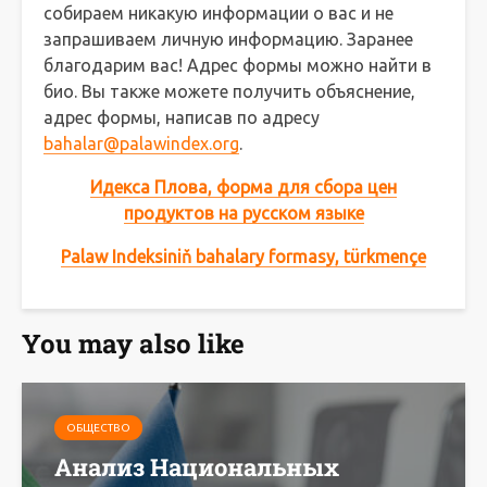
собираем никакую информации о вас и не
запрашиваем личную информацию. Заранее
благодарим вас! Адрес формы можно найти в
био. Вы также можете получить объяснение,
адрес формы, написав по адресу
bahalar@palawindex.org
.
Идекса Плова, форма для сбора цен
продуктов на русском языке
Palaw Indeksiniň bahalary formasy, türkmençe
You may also like
ОБЩЕСТВО
Анализ Национальных